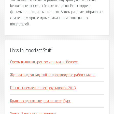
Бесплатные торренты без регистрации! Игры торрент,
фильмы торрент, аниме торрент. В этом разделе собрано все
самые популярные мультфильмы по мнению наших
посетителей.
Links to Important Stuff
Схемы вышивки крестом черным по белому
Журнал выдачи заданий на производство работ скачать
Гост на заземление электроустановок 2013
Краткое содержание романа петербург