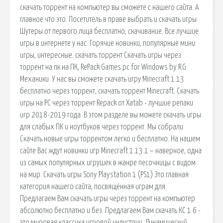
скачать торрент на компьютер вы сможете с нашего сайта. А
главное что это. Посетитель в праве выбрать и скачать игры
Шутеры от первого лица бесплатно, скачивание. Все лучшие
игры в интернете у нас. Горячие новинки, популярные мини
игры, интересные. скачать торрент Скачать игры через
торрент на пк на ПК, RePack Games pc for Windows by R.G.
Механики. У нас вы сможете скачать игру Minecraft 1.13
бесплатно через торрент, скачать торрент Minecraft. Скачать
игры на PC через торрент Repack от Xatab - лучшие репаки
игр 2018-2019 года. В этом разделе вы можете скачать игры
для слабых ПК и ноутбуков через торрент. Мы собрали.
Скачать новые игры торрентом легко и бесплатно. На нашем
сайте Вас ждут новинки игр Minecraft 1.13.1 – наверное, одна
из самых популярных игрушек в жанре песочницы с видом
на мир. Скачать игры Sony Playstation 1 (PS1) Это главная
категория нашего сайта, посвящённая играм для.
Предлагаем Вам скачать игры через торрент на компьютер
абсолютно бесплатно и без. Предлагаем Вам скачать КС 1.6 -
это мировая классика игровой индустрии. Динамический.