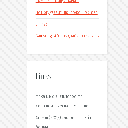
Шум толпы минус скачать
Не могу удалить приложение с ipad
Linmac
Samsung r40 plus драйвера скачать
Links
Механик скачать торрент в
хорошем качестве бесплатно.
Хитмэн (2007) смотреть онлайн
бесплатно.