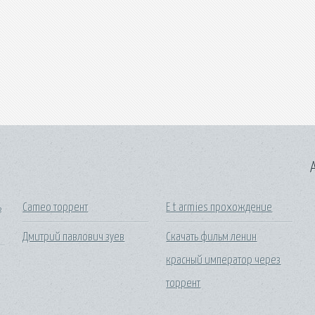
A
ь
Cameo торрент
E t armies прохождение
Дмитрий павлович зуев
Скачать фильм ленин
красный император через
торрент