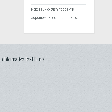
Макс Пэйн скачать торрент в
хорошем качестве бесплатно.
n Informative Text Blurb