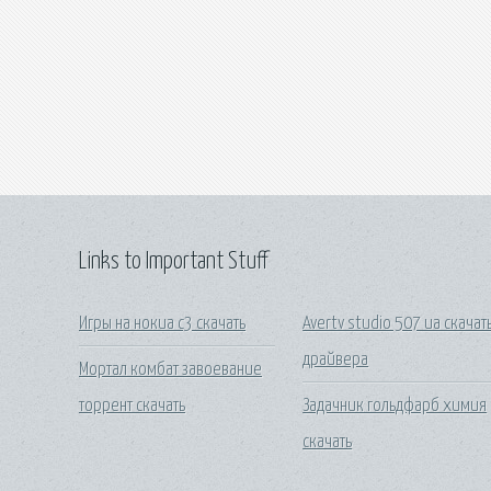
Links to Important Stuff
Игры на нокиа с3 скачать
Avertv studio 507 ua скачат
драйвера
Мортал комбат завоевание
торрент скачать
Задачник гольдфарб химия
скачать