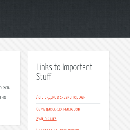
Links to Important
Stuff
о есть
н не
Лапландские сказки торрент
Семь даосских мастеров
аудиокнига