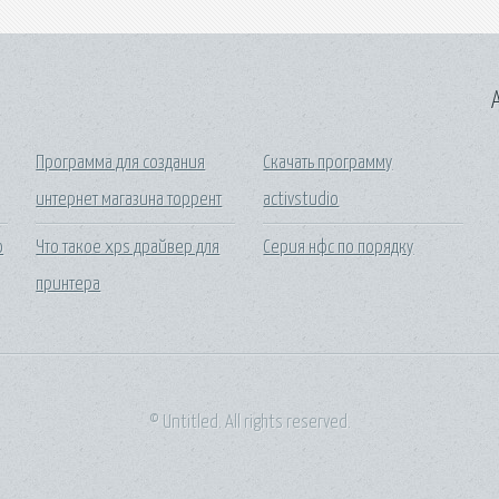
A
Программа для создания
Скачать программу
интернет магазина торрент
activstudio
о
Что такое xps драйвер для
Серия нфс по порядку
принтера
© Untitled. All rights reserved.