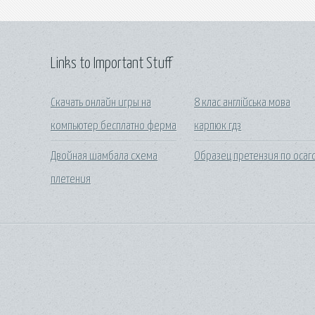
Links to Important Stuff
Скачать онлайн игры на
8 клас англійська мова
компьютер бесплатно ферма
карпюк гдз
Двойная шамбала схема
Образец претензия по осаг
плетения