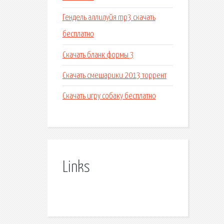
Гендель аллилуйя mp3 скачать
бесплатно
Скачать бланк формы 3
Скачать смешарики 2013 торрент
Скачать игру собаку бесплатно
Links