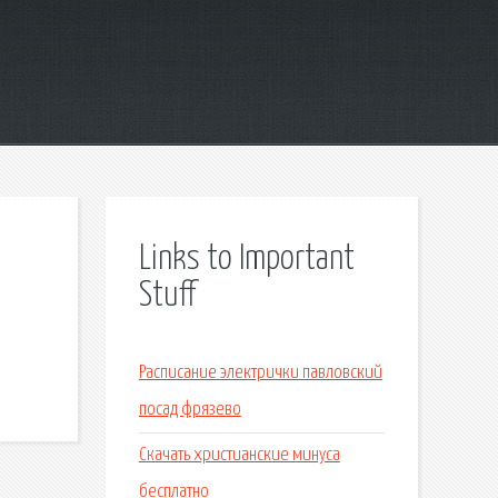
Links to Important
Stuff
Расписание электрички павловский
посад фрязево
Скачать христианские минуса
бесплатно