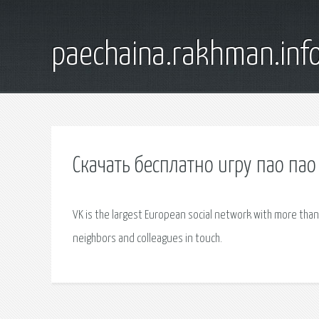
paechaina.rakhman.inf
Скачать бесплатно игру пао па
VK is the largest European social network with more than 
neighbors and colleagues in touch.