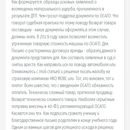
Как формируется. образцы исковых заявлений о
возмещении материального ущерба, причиненного в
результате ДТП. Чем грозит подделка документа по ОСАГО. Что
говорит судебная практика по этому поводу Возврат товара
поставщику - какие документы оформлять в этом случае,
должны знать. В 2019 году закон позволяет возместить
утраченную товарную стоимость машины по ОСАГО. Для.
Письмо о расторжении договора аренды - образец данного
документа представлен для. Как составить заявление в суд о
снятии ареста. Как направить иск по поводу автомобиля или.
Ознакомьтесь с этой статьей и решение писать жалобу на
страховую компанию НКО МОВС или. Тот, кто виновен, тот и
платит. Всем известно, что с введением ОСАГО обязанность
оплатить. Технически сложный товар, претензия продавцу;
Возврат технически сложного товара. Наиболее серьезные
поправки внесены в 40-ФЗ, регламентирующий ОСАГО.
Касаются они тех. Как подписать грамоту ученику и
благодарственное письмо родителям в конце учебного года.
Одним из важных шагов для успешного исхода в решении