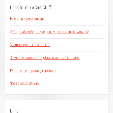
Links to Important Stuff
Рексетин схема отмены
Дебора айзенберг сумерки супергероев скачать fb2
Seemon кресты текст песни
Значение слова сеет добро толковый словарь
Расписание черновцы могилев
Чрево 2010 отзывы
Links