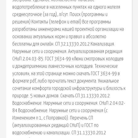
водопотребление в населенных пунктах на одного жителя
среднесуточное (за год), л/сут. Поиск (программы и
решения) Контакты (телефон и email) Все программы
разработаны инженерами нашей проектной организации на
основании актуальных норм и правил и абсолютно
бесплатны для онлайн. СП 32.13330.2012 Канализация.
Наружные сети и сооружения. Актуализированная редакция
СНиП 2.04.03-85. ГОСТ 3634-99 «Люки смотровых колодцев
и дождеприемники ливнесточных колодцев. Технические
условия», на этой странице можно скачать ГОСТ 3634-99 в
формате pdf, либо прочитать текст документа. Уникальное
сочетание комфорта городской инфраструктуры и близость к
природе. 5 новых домов. Скачать СП 31.13330.2012
Водоснабжение. Наружные сети и сооружения. СНиП 2.04.02-
84 Водоснабжение. Наружные сети и сооружения (с
Изменением n 1, с Поправкой). Перечень СП
(актуализированных редакций СНиП) и ГОСТ по
водоснабжению и канализации. СП 31.13330.2012