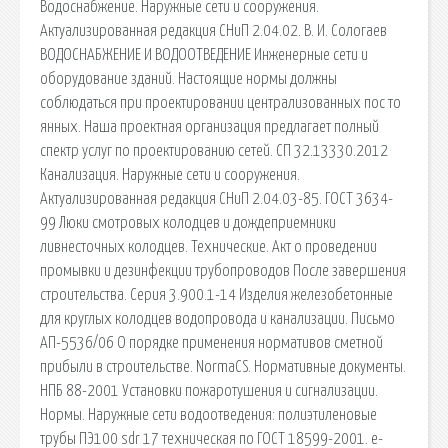
Водоснабжение. Наружные сети и сооружения.
Актуализированная редакция СНиП 2.04.02. В. И. Сологаев
ВОДОСНАБЖЕНИЕ И ВОДООТВЕДЕНИЕ Инженерные сети и
оборудование зданий. Настоящие нормы должны
соблюдаться при проектировании централизованных пос то
янных. Наша проектная организация предлагает полный
спектр услуг по проектированию сетей. СП 32.13330.2012
Канализация. Наружные сети и сооружения.
Актуализированная редакция СНиП 2.04.03-85. ГОСТ 3634-
99 Люки смотровых колодцев и дождеприемники
ливнесточных колодцев. Технические. Акт о проведении
промывки и дезинфекции трубопроводов После завершения
строительства. Серия 3.900.1-14 Изделия железобетонные
для круглых колодцев водопровода и канализации. Письмо
АП-5536/06 О порядке применения нормативов сметной
прибыли в строительстве. NormaCS. Нормативные документы.
НПБ 88-2001 Установки пожаротушения и сигнализации.
Нормы. Наружные сети водоотведения: полиэтиленовые
трубы ПЭ100 sdr 17 техническая по ГОСТ 18599-2001. е-