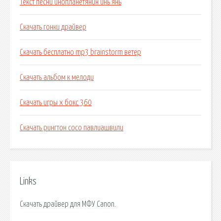
Текст песни инопланетянин инь янь
Скачать гонки драйвер
Скачать бесплатно mp3 brainstorm ветер
Скачать альбом к мелоди
Скачать игры х бокс 360
Скачать рингтон сосо павлиашвили
Links
Скачать драйвер для МФУ Canon.