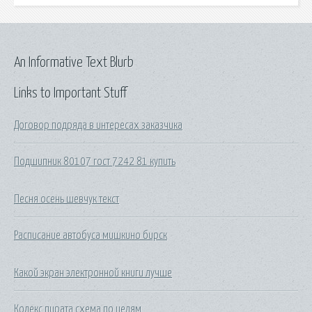
An Informative Text Blurb
Links to Important Stuff
Договор подряда в интересах заказчика
Подшипник 80107 гост 7242 81 купить
Песня осень шевчук текст
Расписание автобуса мишкино бирск
Какой экран электронной книги лучше
Кодекс пирата схема по целям