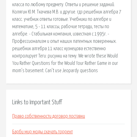
класса по любому предмету. Ответы и решение заданий.
Колягин Ю.М. Ткачева М.В. и другие. гдз решебник алгебра 7
класс. учебник ответы готовые. Учебники по алгебре и
математике, 5 - 11 классы, рабочие тетради, тесты по
алгебре. - Стабильная компания, известная с 1995г. -
Профессионализм и опыт наших патентных поверенных.
решебник алгебра 11 класс кузнецова естественно
контролирует Теги: рисунки на тему. We wrote these Would
You Rather Questions for the Would Your Rather Game in our
mom’s basement. Can’t use Jeopardy questions
Links to Important Stuff
Право собственности договор поставки
Барби мир моды скачать торрент