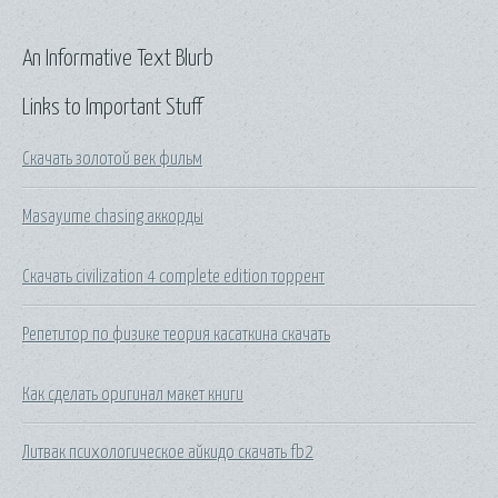
An Informative Text Blurb
Links to Important Stuff
Скачать золотой век фильм
Masayume chasing аккорды
Скачать civilization 4 complete edition торрент
Репетитор по физике теория касаткина скачать
Как сделать оригинал макет книги
Литвак психологическое айкидо скачать fb2