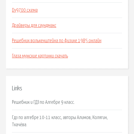
Dv9700 схема
Драйверы для саундмакс
Решебник волькенштейна по физике 1985 онлайн
Глаза мужские картинки скачать
Links
Решебник и ГДЗ по Алгебре 9 класс.
Гдз по алгебре 10-11 класс, авторы Алимов, Колягин,
Ткачёва.