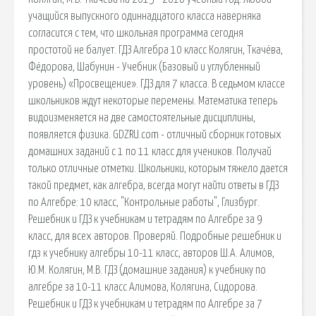
учащийся выпускного одиннадцатого класса наверняка
согласится с тем, что школьная программа сегодня
простотой не балует. ГДЗ Алгебра 10 класс Колягин, Ткачёва,
Фёдорова, Шабунин - Учебник (Базовый и углубленный
уровень) «Просвещение». ГДЗ для 7 класса. В седьмом классе
школьников ждут некоторые перемены. Математика теперь
видоизменяется на две самостоятельные дисциплины,
появляется физика. GDZRU.com - отличный сборник готовых
домашних заданий с 1 по 11 класс для учеников. Получай
только отличные отметки. Школьники, которым тяжело дается
такой предмет, как алгебра, всегда могут найти ответы в ГДЗ
по Алгебре: 10 класс, "Контрольные работы", Глизбург.
Решебник и ГДЗ к учебникам и тетрадям по Алгебре за 9
класс, для всех авторов. Проверяй. Подробные решебник и
гдз к учебнику алгебры 10-11 класс, авторов Ш.А. Алимов,
Ю.М. Колягин, М.В. ГДЗ (домашние задания) к учебнику по
алгебре за 10-11 класс Алимова, Колягина, Сидорова.
Решебник и ГДЗ к учебникам и тетрадям по Алгебре за 7