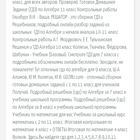
класс, для всех авторов. Проверяй. Готовое Домашнее
Задание (ГДЗ) по Алгебре 11 класс Контрольные работы
Глизбург В.И. - Ваша. РЕШАТОР - это сборник ГДЗ и
Решебников, подробный онлайн разбор заданий из
школьных. ГДЗ по Алгебре и начала анализа 10-11 класс
Контрольные работы А.Г. Мордкович, Е.Е. Тульчинская.
Решения и ГДЗ Алгебра 10 класс Колягин, Ткачёва, Фёдорова,
Шабунин - Учебник (Базовый. Смотрите ГДЗ для 7 класса с
подробными объснениями онлайн бесплатно. Заходите, не
пожалеете! Тут отличные гдз по алгебре для 9 класса, Ш.А.
Алимов, Ю.М. Колягин, Ю.В. GDZRU.com - отличный сборник
готовых домашних заданий с 1 по 11 класс для учеников.
Получай. Подробный решебник (гдз) по Алгебре за 7 класс к
учебнику школьной программы. Подробный решебник (гдз)
по Алгебре за 8 класс к учебнику школьной программы.
Учебники по математике для вас Учебники за школьный курс
математики с 2 по 11 класс. Итоговая контрольная по
математике 4 класс + ОТВЕТЫ Итоговая по математике 4 класс
Волков. Здесь Вы найдете гдз для 1,2,3,4,5,6,7,8,9,10,11