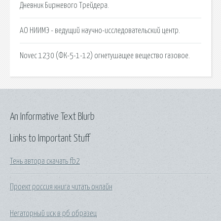
Дневник Биржевого Трейдера.
АО НИИМЭ - ведущий научно-исследовательский центр.
Novec 1230 (ФК-5-1-12) огнетушащее вещество газовое.
An Informative Text Blurb
Links to Important Stuff
Тень автора скачать fb2
Проект россия книга читать онлайн
Негаторный иск в рб образец