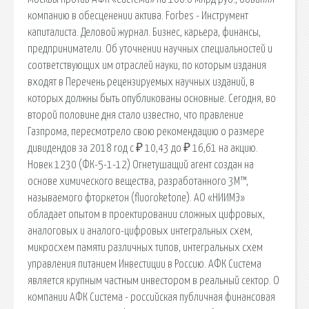
компанию в обесценении актива. Forbes - Инструмент
капиталиста. Деловой журнал. Бизнес, карьера, финансы,
предприниматели. Об уточнении научных специальностей и
соответствующих им отраслей науки, по которым издания
входят в Перечень рецензируемых научных изданий, в
которых должны быть опубликованы основные. Сегодня, во
второй половине дня стало известно, что правление
Газпрома, пересмотрело свою рекомендацию о размере
дивидендов за 2018 год с ₽ 10,43 до ₽ 16,61 на акцию.
Новек 1230 (ФК-5-1-12) Огнетушащий агент создан на
основе химического вещества, разработанного 3M™,
называемого фторкетон (fluoroketone). АО «НИИМЭ»
обладает опытом в проектировании сложных цифровых,
аналоговых и аналого-цифровых интегральных схем,
микросхем памяти различных типов, интегральных схем
управления питанием Инвестиции в Россию. АФК Система
является крупным частным инвестором в реальный сектор. О
компании АФК Система - российская публичная финансовая