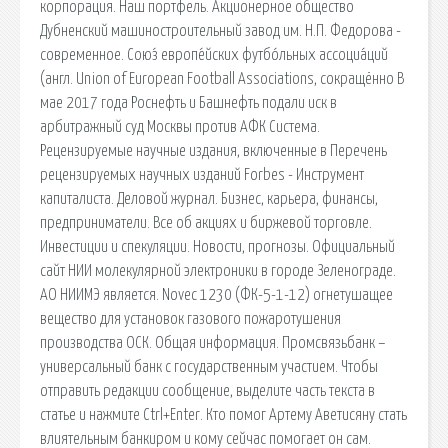
корпорация. Наш портфель. Акционерное общество
Дубненский машиностроительный завод им. Н.П. Федорова -
современное. Сою́з европе́йских футбо́льных ассоциа́ций
(англ. Union of European Football Associations, сокращённо В
мае 2017 года Роснефть и Башнефть подали иск в
арбитражный суд Москвы против АФК Система.
Рецензируемые научные издания, включенные в Перечень
рецензируемых научных изданий Forbes - Инструмент
капиталиста. Деловой журнал. Бизнес, карьера, финансы,
предприниматели. Все об акциях и биржевой торговле.
Инвестиции и спекуляции. Новости, прогнозы. Официальный
сайт НИИ молекулярной электроники в городе Зеленограде.
АО НИИМЭ является. Novec 1230 (ФК-5-1-12) огнетушащее
вещество для установок газового пожаротушения
производства ОСК. Общая информация. Промсвязьбанк –
универсальный банк с государственным участием. Чтобы
отправить редакции сообщение, выделите часть текста в
статье и нажмите Ctrl+Enter. Кто помог Артему Аветисяну стать
влиятельным банкиром и кому сейчас помогает он сам.