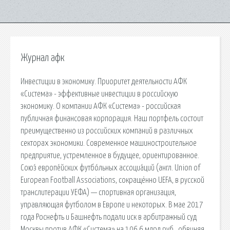
Журнал афк
Инвестиции в экономику. Приоритет деятельности АФК
«Система» - эффективные инвестиции в российскую
экономику. О компании АФК «Система» - российская
публичная финансовая корпорация. Наш портфель состоит
преимущественно из российских компаний в различных
секторах экономики. Современное машиностроительное
предприятие, устремленное в будущее, ориентированное.
Сою́з европе́йских футбо́льных ассоциа́ций (англ. Union of
European Football Associations, сокращённо UEFA, в русской
транслитерации УЕФА) — спортивная организация,
управляющая футболом в Европе и некоторых. В мае 2017
года Роснефть и Башнефть подали иск в арбитражный суд
Москвы против АФК «Система» на 106.6 млрд руб., обвиняя