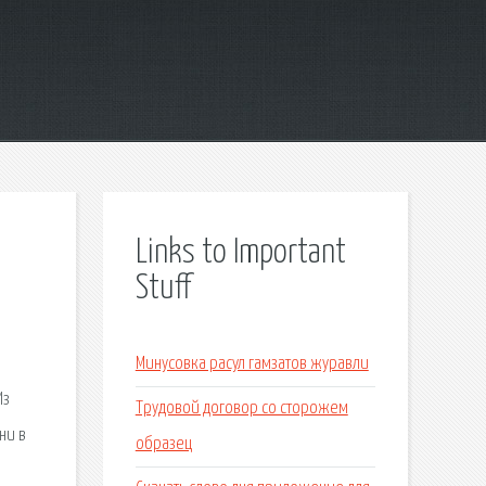
Links to Important
Stuff
Минусовка расул гамзатов журавли
Из
Трудовой договор со сторожем
ни в
образец