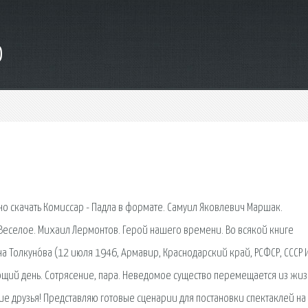
o
о скачать Комиссар - Падла в формате. Самуил Яковлевич Маршак.
. Веселое. Михаил Лермонтов. Герой нашего времени. Во всякой книге
на Толкуно́ва (12 июля 1946, Армавир, Краснодарский край, РСФСР, СССР 
щий день. Сотрясение, пара. Неведомое существо перемещается из жиз
е друзья! Представляю готовые сценарии для постановки спектаклей на