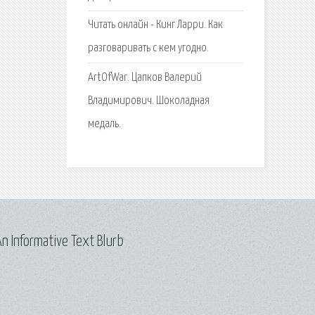
Читать онлайн - Кинг Ларри. Как
разговаривать с кем угодно.
ArtOfWar. Цапков Валерий
Владимирович. Шоколадная
медаль.
n Informative Text Blurb