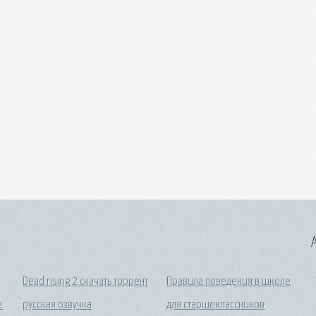
A
Dead rising 2 скачать торрент
Правила поведения в школе
е
русская озвучка
для старшеклассников