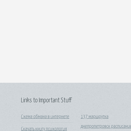
Links to Important Stuff
Схема обмана в интернете
137 маршрутка
днепропетровск расписани
Скачать книгу психология