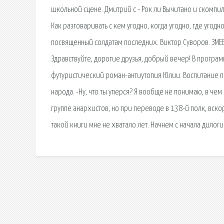
школьной сцене. Дмитрий c - Рок ли Вычитано и скомпил
Как разговаривать с кем угодно, когда угодно, где угод
посвященный солдатам последних. Виктор Суворов. ЗМЕ
Здравствуйте, дорогие друзья, добрый вечер! В програм
футуристический роман-антиутопия Юлии. Воспитание п
народа. -Ну, что ты уперся? Я вообще не понимаю, в чем
группе анархистов, но при переводе в 138-й полк, вс
такой книги мне не хватало лет. Начнем с начала дилоги