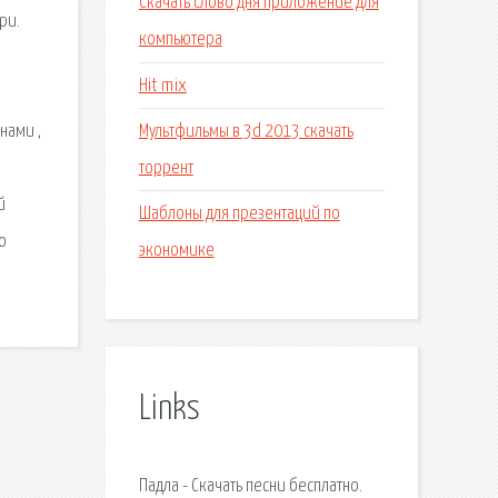
Скачать слово дня приложение для
ри.
компьютера
Hit mix
Мультфильмы в 3d 2013 скачать
нами ,
торрент
й
Шаблоны для презентаций по
о
экономике
Links
Падла - Скачать песни бесплатно.