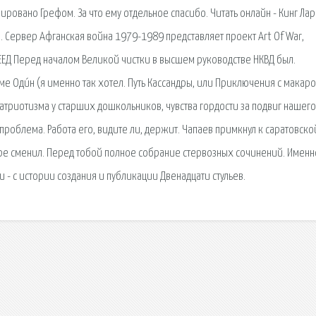
ировано Грефом. За что ему отдельное спасибо. Читать онлайн - Кинг Лар
но. Сервер Афганская война 1979-1989 представляет проект Art Of War,
ЕЕД Перед началом Великой чистки в высшем руководстве НКВД был.
ме Оди́н (я именно так хотел. Путь Кассандры, или Приключения с макаро
атриотизма у старших дошкольников, чувства гордости за подвиг нашего
 проблема. Работа его, видите ли, держит. Чапаев примкнул к саратовско
коре сменил. Перед тобой полное собрание стервозных сочинений. Именн
и - с истории создания и публикации Двенадцати стульев.