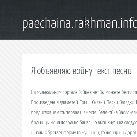
paechaina.rakhman.inf
Я объявляю войну текст песни
На музыкальном портале Зайцев.нет Вы можете бесплатн
Произведения для детей. Том 1. Сказки. Песни. Загадки
предисловие есть первая и вместе. Валенти́на Васи́льев
больницы меня довольно банально выпихнули на следую
жизнь. Обретает форму то мужчины, то женщины Дороги