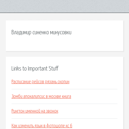
Владимир синенко минусовки
Links to Important Stuff
Расписание рейсов рязань скопин
Зомби апокалипсис в москве книга
Рингтон именной на звонок
Как изменить язык в фотошопе кс 6