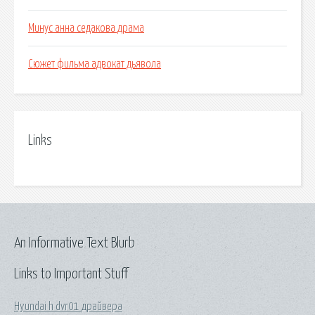
Минус анна седакова драма
Сюжет фильма адвокат дьявола
Links
An Informative Text Blurb
Links to Important Stuff
Hyundai h dvr01 драйвера