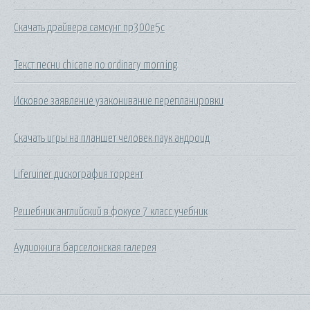
Скачать драйвера самсунг np300e5c
Текст песни chicane no ordinary morning
Исковое заявление узаконивание перепланировки
Скачать игры на планшет человек паук андроид
Liferuiner дискография торрент
Решебник английский в фокусе 7 класс учебник
Аудиокнига барселонская галерея