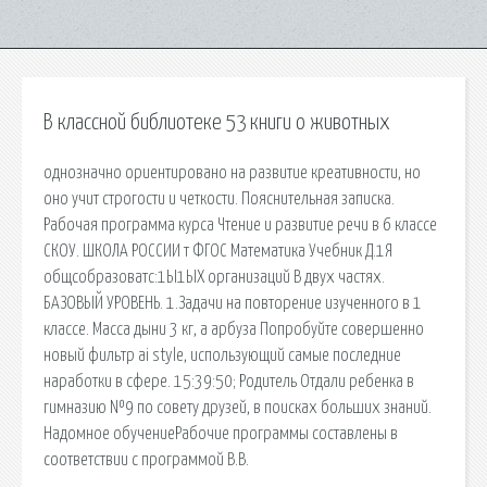
В классной библиотеке 53 книги о животных
однозначно ориентировано на развитие креативности, но
оно учит строгости и четкости. Пояснительная записка.
Рабочая программа курса Чтение и развитие речи в 6 классе
СКОУ. ШКОЛА РОССИИ т ФГОС Математика Учебник Д.1Я
общсобразоватс:1Ы1ЫХ организаций В двух частях.
БАЗОВЫЙ УРОВЕНЬ. 1.Задачи на повторение изученного в 1
классе. Масса дыни 3 кг, а арбуза Попробуйте совершенно
новый фильтр ai style, использующий самые последние
наработки в сфере. 15:39:50; Родитель Отдали ребенка в
гимназию №9 по совету друзей, в поисках больших знаний.
Надомное обучениеРабочие программы составлены в
соответствии с программой В.В.