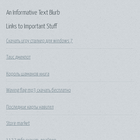
An Informative Text Blurb
Links to Important Stuff
Скачать игру сталкер для windows 7
Таис джекпот
Король шаманов книга
Waving flag mp3 скачать бесплатно
Последние карты навител
Store market