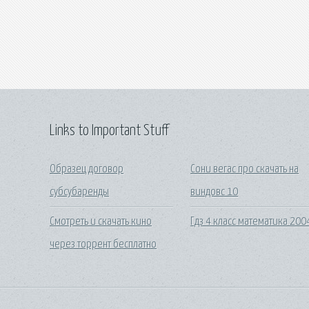
Links to Important Stuff
Образец договор
Сони вегас про скачать на
субсубаренды
виндовс 10
Смотреть и скачать кино
Гдз 4 класс математика 200
через торрент бесплатно