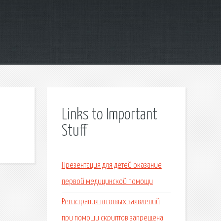
Links to Important
Stuff
Презентация для детей оказание
первой медицинской помощи
Регистрация визовых заявлений
при помощи скриптов запрещена