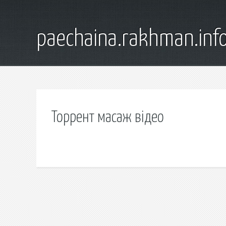
paechaina.rakhman.inf
Торрент масаж відео