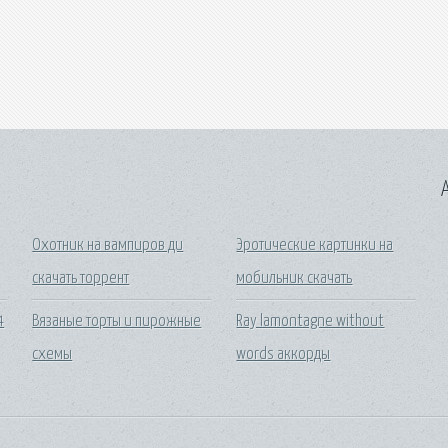
A
Охотник на вампиров ди
Эротические картинки на
скачать торрент
мобильник скачать
4
Вязаные торты и пирожные
Ray lamontagne without
схемы
words аккорды