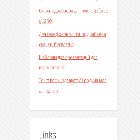
Скачать драйвера для nvidia geforce
gt 250
Для телефонов samsung драйвера
скачать бесплатно
Шаблоны для презентаций для
воспитателей
Текст песни здравствуй родина моя
для детей
Links