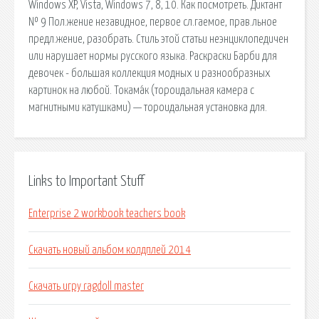
Windows XP, Vista, Windows 7, 8, 10. Как посмотреть. Диктант
№ 9 Пол.жение незавидное, первое сл.гаемое, прав.льное
предл.жение, разобрать. Стиль этой статьи неэнциклопедичен
или нарушает нормы русского языка. Раскраски Барби для
девочек - большая коллекция модных и разнообразных
картинок на любой. Токама́к (тороидальная камера с
магнитными катушками) — тороидальная установка для.
Links to Important Stuff
Enterprise 2 workbook teachers book
Скачать новый альбом колдплей 2014
Скачать игру ragdoll master