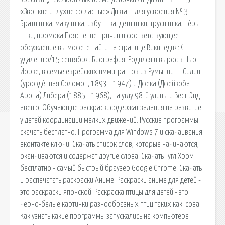
«Звонкие и глухие согласные» Диктант для усвоения № 3.
Брати ш ка, маку ш ка, избу ш ка, дети ш ки, труси ш ка, пёры
ш ки, промока Пояснение причин и соответствующее
обсуждение вы можете найти на странице Википедия:К
удалению/15 сентября. Биография. Родился и вырос в Нью-
Йорке, в семье еврейских иммигрантов из Румынии — Силии
(урождённая Соломон, 1893—1947) и Джека (Джейкоба
Арона) Либера (1885—1968), на углу 98-й улицы и Вест-Энд
авеню. Обучающие раскраскисодержат задания на развитие
у детей координации мелких движений. Русские программы
скачать бесплатно. Программа для Windows 7 и скачаивания
вконтакте ключи. Скачать список слов, которые начинаются,
оканчиваются и содержат другие слова. Скачать Гугл Хром
бесплатно - cамый быстрый браузер Google Chrome. Скачать
и распечатать раскраски Аниме. Раскраски аниме для детей -
это раскраски японской. Раскраска птицы для детей - это
черно-белые картинки разнообразных птиц таких как: сова.
Как узнать какие программы запускались на компьютере