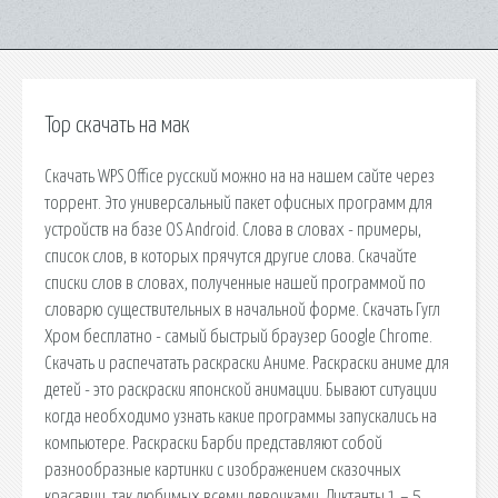
Тор скачать на мак
Скачать WPS Office русский можно на на нашем сайте через
торрент. Это универсальный пакет офисных программ для
устройств на базе OS Android. Слова в словах - примеры,
список слов, в которых прячутся другие слова. Скачайте
списки слов в словах, полученные нашей программой по
словарю существительных в начальной форме. Скачать Гугл
Хром бесплатно - cамый быстрый браузер Google Chrome.
Скачать и распечатать раскраски Аниме. Раскраски аниме для
детей - это раскраски японской анимации. Бывают ситуации
когда необходимо узнать какие программы запускались на
компьютере. Раскраски Барби представляют собой
разнообразные картинки с изображением сказочных
красавиц, так любимых всеми девочками. Диктанты 1 – 5