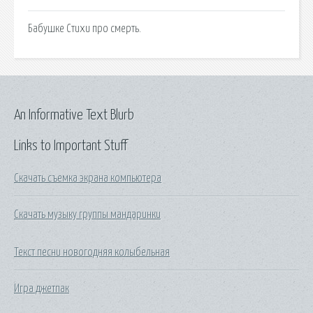
Бабушке Стихи про смерть.
An Informative Text Blurb
Links to Important Stuff
Скачать съемка экрана компьютера
Скачать музыку группы мандаринки
Текст песни новогодняя колыбельная
Игра джетпак