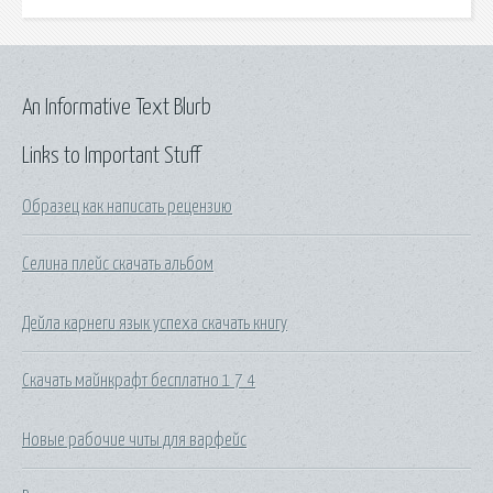
An Informative Text Blurb
Links to Important Stuff
Образец как написать рецензию
Селина плейс скачать альбом
Дейла карнеги язык успеха скачать книгу
Скачать майнкрафт бесплатно 1 7 4
Новые рабочие читы для варфейс