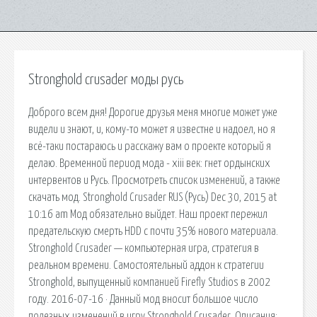
Stronghold crusader моды русь
Доброго всем дня! Дорогие друзья меня многие может уже
видели и знают, и, кому-то может я известне и надоел, но я
всё-таки постараюсь и расскажу вам о проекте который я
делаю. Временной период мода - xiii век: гнет ордынских
интервентов и Русь. Просмотреть список изменений, а также
скачать мод. Stronghold Crusader RUS (Русь) Dec 30, 2015 at
10:16 am Мод обязательно выйдет. Наш проект пережил
предательскую смерть HDD с почти 35% нового материала.
Stronghold Crusader — компьютерная игра, стратегия в
реальном времени. Самостоятельный аддон к стратегии
Stronghold, выпущенный компанией Firefly Studios в 2002
году. 2016-07-16 · Данный мод вносит большое число
полезных изменений в игру Stronghold Crusader. Описания: