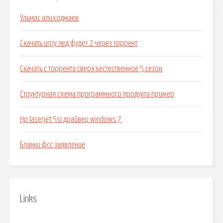
Ульмас алиходжаев
Скачать игру лед фудет 2 через торрент
Скачать с торрента сверхъестественное 5 сезон
Структурная схема программного продукта пример
Hp laserjet 5si драйвер windows 7
Бланки фсс заявление
Links