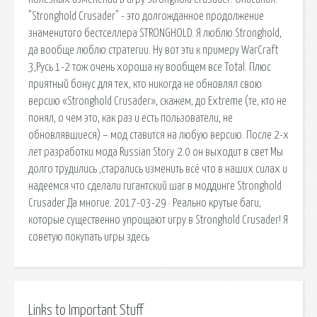
"Stronghold Crusader" - это долгожданное продолжение
знаменитого бестселлера STRONGHOLD. Я люблю Stronghold,
да вообще люблю стратегии. Ну вот эти к примеру WarCraft
3,Русь 1-2 тож очень хороша ну вообщем все Total. Плюс
приятный бонус для тех, кто никогда не обновлял свою
версию «Stronghold Crusader», скажем, до Extreme (те, кто не
понял, о чем это, как раз и есть пользователи, не
обновлявшиеся) – мод ставится на любую версию. После 2-х
лет разработки мода Russian Story 2.0 он выходит в свет Мы
долго трудились ,старались изменить всё что в наших силах и
надеемся что сделали гигантский шаг в моддинге Stronghold
Crusader.Да многие. 2017-03-29 · Реально крутые баги,
которые существенно упрощают игру в Stronghold Crusader! Я
советую покупать игры здесь
Links to Important Stuff