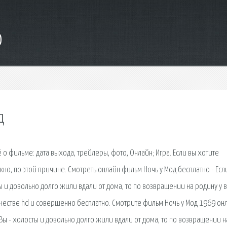
o
д
ё о фильме: дата выхода, трейлеры, фото, Онлайн; Игра. Если вы хотите
ужно, по этой причине. Смотреть онлайн фильм Ночь у Мод бесплатно - Есл
ы и довольно долго жили вдали от дома, то по возвращении на родину у в
честве hd и совершенно бесплатно. Смотрите фильм Ночь у Мод 1969 он
Вы - холосты и довольно долго жили вдали от дома, то по возвращении н