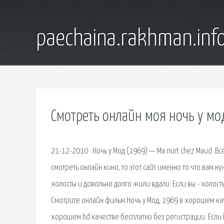
paechaina.rakhman.inf
Смотреть онлайн моя ночь у мо
21-12-2010 · Ночь у Мод (1969) — Ma nuit chez Maud. Вс
смотреть онлайн кино, то этот сайт именно то что вам н
холосты и довольно долго жили вдали. Если вы - холост
Смотрите онлайн фильм Ночь у Мод, 1969 в хорошем ка
хорошем hd качестве бесплатно без регистрации. Если 