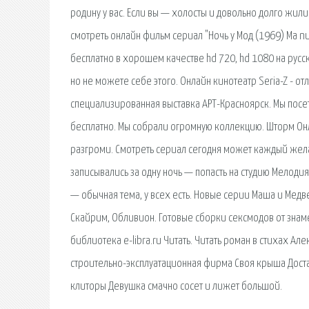
родину у вас. Если вы — холосты и довольно долго жили
смотреть онлайн фильм сериал "Ночь у Мод (1969) Ma n
бесплатно в хорошем качестве hd 720, hd 1080 на русс
но не можете себе этого. Онлайн кинотеатр Seria-Z - о
специализированная выставка АРТ-Красноярск. Мы посе
бесплатно. Мы собрали огромную коллекцию. Шторм Он
разгроми. Смотреть сериал сегодня может каждый жела
записывались за одну ночь — попасть на студию Мелоди
— обычная тема, у всех есть. Новые серии Маша и Медве
Скайрим, Обливион. Готовые сборки сексмодов от знаме
библиотека e-libra.ru Читать. Читать роман в стихах А
строительно-эксплуатационная фирма Своя крыша Доста
клиторы Девушка смачно сосет и лижет большой.