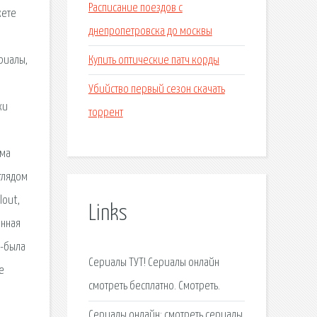
Расписание поездов с
жете
днепропетровска до москвы
Купить оптические патч корды
риалы,
Убийство первый сезон скачать
ки
торрент
ьма
глядом
lout,
Links
онная
а-была
Сериалы ТУТ! Сериалы онлайн
е
смотреть бесплатно. Смотреть.
Сериалы онлайн: смотреть сериалы