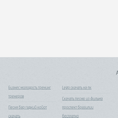
A
Бизнес молодость тренинг
Lego скачать на пк
тренеров
Скачать песню из фильма
Песня бар гадкий койот
проспект бразилии
скачать
бесплатно