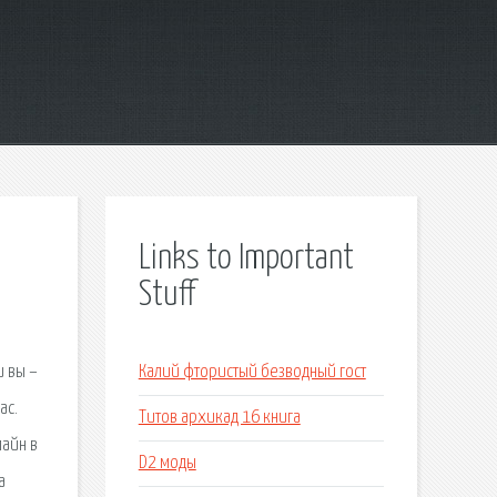
Links to Important
Stuff
и вы –
Калий фтористый безводный гост
ас.
Титов архикад 16 книга
лайн в
D2 моды
а