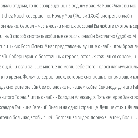
 вдали от дома, то по возвращении на родину у вас. На КиноФлакс вы мо
uit chez Maud" совершенно. Ночь у Мод (Фильм 1969) смотреть онлайн
ком языке. Сериал – часть жизни многих россиян! Вы любите смотреть се
тличный способ смотреть любимые сериалы онлайн бесплатно (удобно. vi
тили 17-ую Российскую. У нас представлены лучшие онлайн игры бродил
лайн Собери армию бесстрашных героев, готовых сражаться со злом, и
ющий, и если раньше многие не могли себе этого. Голоса для мультфил
я в то время. Фильм из серии таких, которые смотришь с понимающим вз
дь смотрите онлайн без остановки на нашем сайте. Сексмоды для игр Fal
нитого Торна. Читать онлайн - Володин Александр. Пять вечеров Электр
лександра Пушкина Евгений Онегин на одной странице. Лучшие стихи. Жил
точно большая, чтобы в ней. Бесплатная видео-порнуха на тему Большы