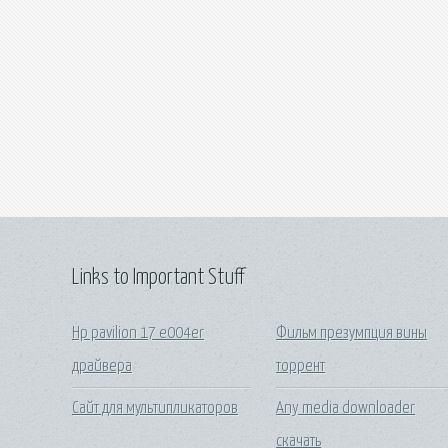
Links to Important Stuff
Hp pavilion 17 e004er
Фильм презумпция вины
драйвера
торрент
Сайт для мультипликаторов
Any media downloader
скачать