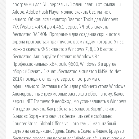
программы для. Универсальный флеш плагин от компании
Adobe. Adobe Flash Player можно скачать бесплатно с
нашего. Обновился эмулятор Daemon Tools для Windows
7/XP/Vista с 4.45.4 до 4.46.1 версии.\ Чтобы скачать
бесплатно DAEMON. Программа для создания скриншотов
экрана пригодиться практически всем людям которые. У нас
можно скачать KMS активатор Windows 7, 8, 10 быстро и
бесплатно. Активируйте бесплатно Windows 8.1
Профессиональная x64, build 9600, Windows 8 и другие
сборки! Скачать. Скачать бесплатно активатор KMSAuto Net
2019 последнюю полную версию программы с
официального. Заставки и обои для рабочего стола Windows.
Анимированные трехмерные заставки и обои на тему. Какие
версии NET Framework необходимо устанавливать в Windows
7 и где их скачать. Как работать с Виндовс Ворд? Скачать
Виндовс Ворд – это значит обеспечить себе стабильно.
Counter Strike: Global Offensive – это самый масштабный
шутер на сегодняшний день. Скачать Скачать Яндекс Браузер
бесплатно последняя версия для Windows 7/10 на русском с