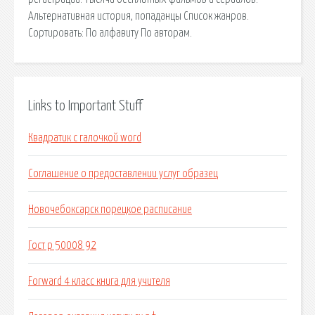
Альтернативная история, попаданцы Список жанров.
Сортировать: По алфавиту По авторам.
Links to Important Stuff
Квадратик с галочкой word
Соглашение о предоставлении услуг образец
Новочебоксарск порецкое расписание
Гост р 50008 92
Forward 4 класс книга для учителя