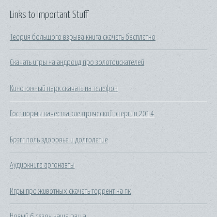
Links to Important Stuff
Теория большого взрыва книга скачать бесплатно
Скачать игры на андроид про золотоискателей
Кино южный парк скачать на телефон
Гост нормы качества электрической энергии 2014
Брэгг поль здоровье и долголетие
Аудиокнига аргонавты
Игры про животных скачать торрент на пк
Новый 6 сезон наша раша