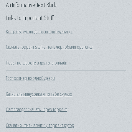
An Informative Text Blurb
Links to Important Stuff
Ктптр 05 руководство по эксплуатации
Скачать торрент stalker тень чернобыля оригинал
Поиск по широте и долготе онлайн
Гост размер входной двери
Катя лель минусовка я по тебе скучаю
Gameranger скачать через торрент
Скачать хитмэн агент 47 торрент рутор