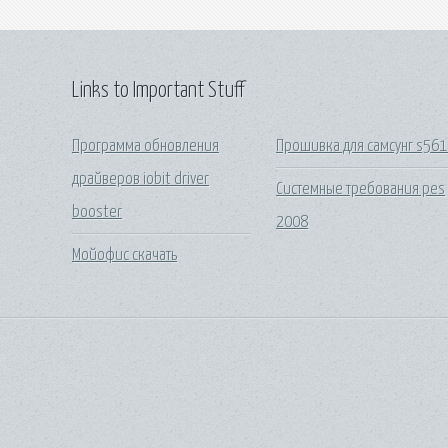
Links to Important Stuff
Программа обновления
Прошивка для самсунг s56
драйверов iobit driver
Системные требования pes
booster
2008
Мойофис скачать