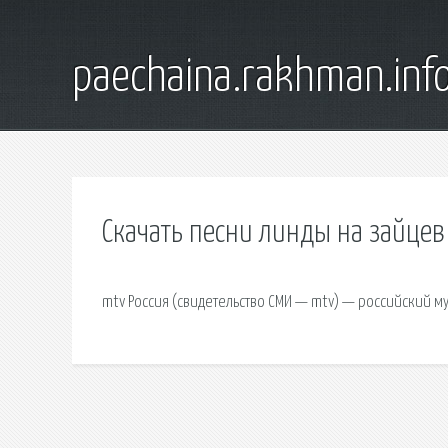
paechaina.rakhman.inf
Скачать песни линды на зайцев
mtv Россия (свидетельство СМИ — mtv) — российский м