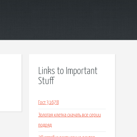
Links to Important
Stuff
Гост 31678
Золотая клетка скачать все серии
подряд