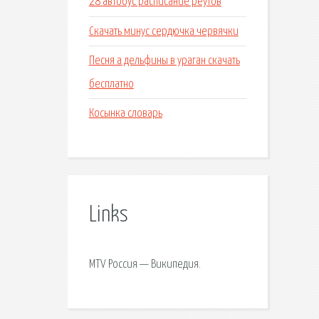
28 автобус расписание реутов
Скачать минус сердючка червячки
Песня а дельфины в ураган скачать
бесплатно
Косынка словарь
Links
MTV Россия — Википедия.