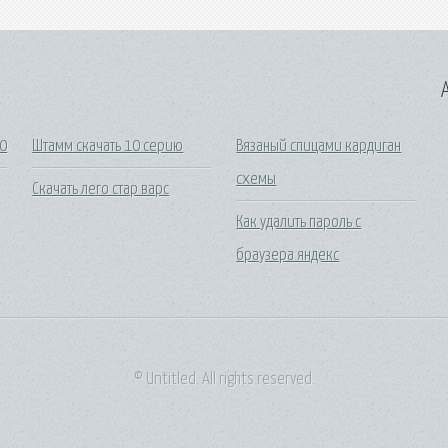
A
10
Штамм скачать 10 серию
Вязаный спицами кардиган
схемы
Скачать лего стар варс
Как удалить пароль с
браузера яндекс
© Untitled. All rights reserved.