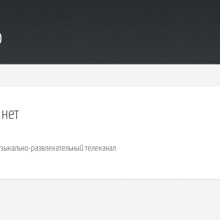
o
 нет
узыкально-развлекательный телеканал.