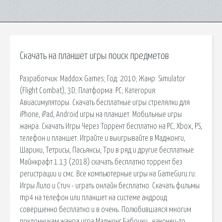
Скачать на планшет игры поиск предметов
Разработчик: Maddox Games; Год: 2010; Жанр: Simulator
(Flight Combat), 3D; Платформа: PC; Категория:
Авиасимуляторы. Скачать бесплатные игры стрелялки для
iPhone, iPad, Android игры на планшет. Мобильные игры
жанра. Скачать Игры Через Торрент бесплатно на PC, Xbox, PS,
телефон и планшет. Играйте и выигрывайте в Маджонги,
Шарики, Тетрисы, Пасьянсы, Три в ряд и другие бесплатные.
Майнкрафт 1.13 (2018) скачать бесплатно торрент без
регистрации и смс. Все компьютерные игры на GameGuru.ru:
Игры Лило и Стич - играть онлайн бесплатно. Скачать фильмы
mp4 на телефон или планшет на системе андроид
совершенно бесплатно и в очень. Полюбившаяся многим
поклонникам жанра игра Маджонг Бабочки , наконец-то,