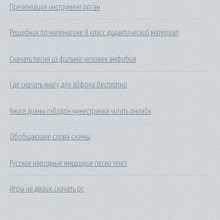
Презентация инструмент орган
Решебник по математике 8 класс дидактический материал
Скачать песня из фильма человек амфибия
Где скачать книгу для айфона бесплатно
Книга дианы гэблдон чужестранка читать онлайн
Обобщающее слова схемы
Русские народные ямщицкие песни текст
Игры на двоих скачать pc