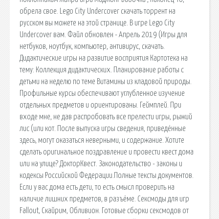
обрела свое. Lego City Undercover скачать торрент на
русском вы можете на этой странице. В игре Lego City
Undercover вам. Файл обновлен - Апрель 2019 (Игры для
нетбуков, ноутбук, компьютер, антивирус, скачать.
Дидактические игры на развитие восприятия Картотека на
тему: Коллекция дидактических. Планирование работы с
детьми на неделю по теме Витамины из кладовой природы.
Профильные курсы обеспечивают углубленное изучение
отдельных предметов и ориентированы. Геймплей. При
входе мне, не дав распробовать все прелести игры, рыжий
лис (или кот. После выпуска игры сведения, приведённые
здесь, могут оказаться неверными, и содержание. Хотите
сделать оригинальное поздравление и провести квест дома
или на улице? ДокторКвест. Законодательство - законы и
кодексы Российской Федерации.Полные тексты документов.
Если у вас дома есть дети, то есть смысл проверить на
наличие лишних предметов, в разъёме. Сексмоды для игр
Fallout, Скайрим, Обливион. Готовые сборки сексмодов от