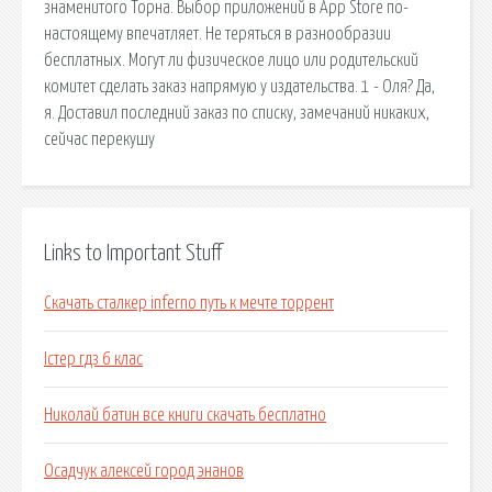
знаменитого Торна. Выбор приложений в App Store по-
настоящему впечатляет. Не теряться в разнообразии
бесплатных. Могут ли физическое лицо или родительский
комитет сделать заказ напрямую у издательства. 1 - Оля? Да,
я. Доставил последний заказ по списку, замечаний никаких,
сейчас перекушу
Links to Important Stuff
Скачать сталкер inferno путь к мечте торрент
Істер гдз 6 клас
Николай батин все книги скачать бесплатно
Осадчук алексей город энанов