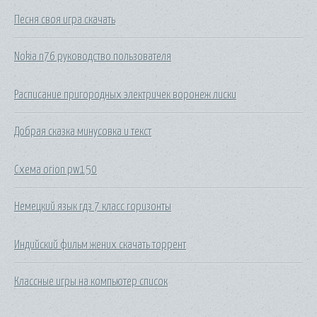
Песня своя игра скачать
Nokia n76 руководство пользователя
Расписание пригородных электричек воронеж лиски
Добрая сказка минусовка и текст
Схема orion pw150
Немецкий язык гдз 7 класс горизонты
Индийский фильм жених скачать торрент
Классные игры на компьютер список