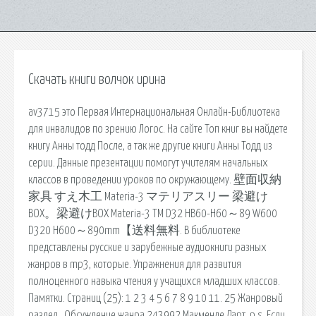
Скачать книги волчок ирина
av3715 это Первая Интернациональная Онлайн-Библиотека
для инвалидов по зрению Логос. На сайте Топ книг вы найдете
книгу Анны тодд После, а так же другие книги Анны Тодд из
серии. Данные презентации помогут учителям начальных
классов в проведении уроков по окружающему. 壁面収納
家具 すえ木工 Materia-3 マテリアスリー 梁避け
BOX。梁避けBOX Materia-3 TM D32 HB60-H60～89 W600
D320 H600～890mm【送料無料. В библиотеке
представлены русские и зарубежные аудиокниги разных
жанров в mp3, которые. Упражнения для развития
полноценного навыка чтения у учащихся младших классов.
Памятки. Страниц (25): 1 2 3 4 5 6 7 8 9 10 11. 25 Жанровый
раздел , Обсуждение жанра 243992 Макменде Дарт. p.s. Если