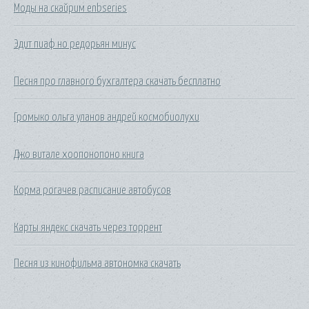
Моды на скайрим enbseries
Эдит пиаф но редорьян минус
Песня про главного бухгалтера скачать бесплатно
Громыко ольга уланов андрей космобиолухи
Джо витале хоопонопоно книга
Корма рогачев расписание автобусов
Карты яндекс скачать через торрент
Песня из кинофильма автономка скачать