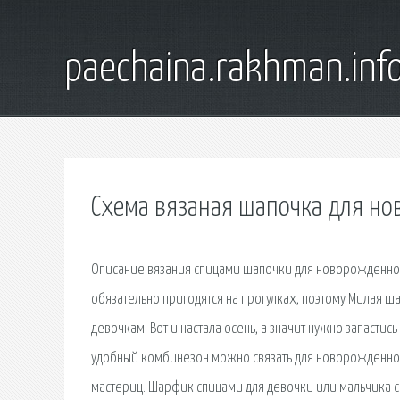
paechaina.rakhman.inf
Схема вязаная шапочка для н
Описание вязания спицами шапочки для новорожденно
обязательно пригодятся на прогулках, поэтому Милая ш
девочкам. Вот и настала осень, а значит нужно запасти
удобный комбинезон можно связать для новорожденного
мастериц. Шарфик спицами для девочки или мальчика с