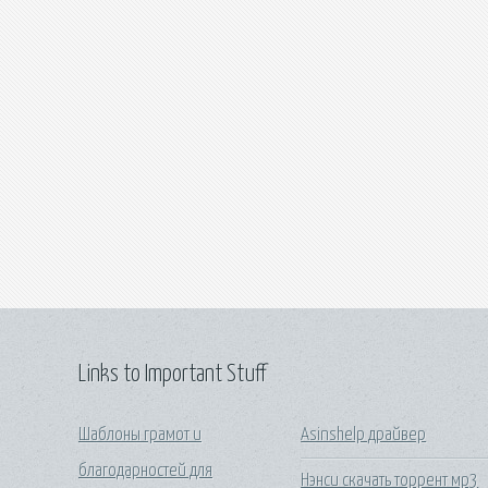
Links to Important Stuff
Шаблоны грамот и
Asinshelp драйвер
благодарностей для
Нэнси скачать торрент мр3