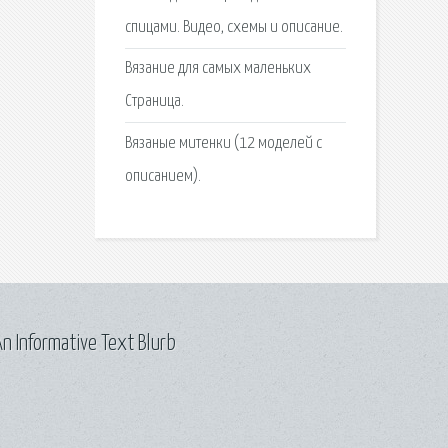
спицами. Видео, схемы и описание.
Вязание для самых маленьких
Страница.
Вязаные митенки (12 моделей с
описанием).
n Informative Text Blurb