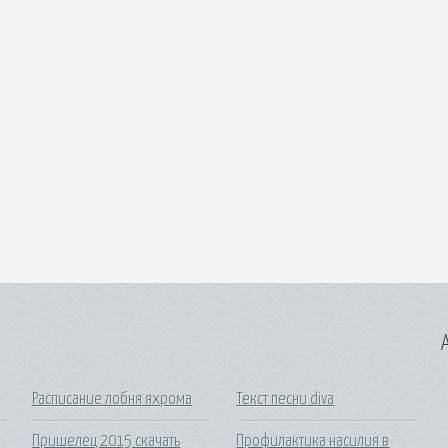
A
Расписание лобня яхрома
Текст песни diva
Пришелец 2015 скачать
Профилактика насилия в