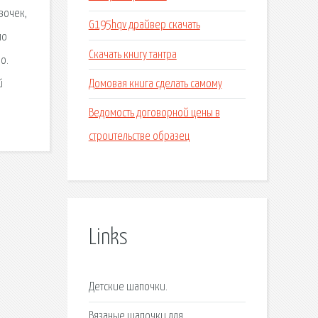
вочек,
G195hqv драйвер скачать
по
Скачать книгу тантра
о.
Домовая книга сделать самому
й
Ведомость договорной цены в
строительстве образец
Links
Детские шапочки.
Вязаные шапочки для