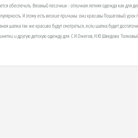
ся обеспечить. Вязаный песочник - отличная летняя одежда как для де
пулярность. И этому есть веские причины: они красивы Пошаговый урок 
ная шапка так же красиво будут смотреться, если шапка будет достаточн
инетки и другую детскую одежду для. С.И.Ожегов, Н.Ю.Шведова. Толковы