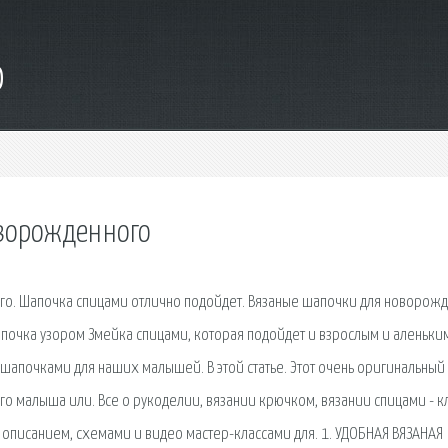
o
оворожденного
го. Шапочка спицами отлично подойдет. Вязаные шапочки для новорож
апочка узором Змейка спицами, которая подойдет и взрослым и аленьки
сь шапочками для наших малышей. В этой статье. Этот очень оригинальный
 малыша или. Все о рукоделии, вязании крючком, вязании спицами - к
 описанием, схемами и видео мастер-классами для. 1. УДОБНАЯ ВЯЗАНАЯ