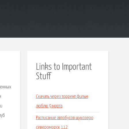
Links to Important
Stuff
денных
м
Скачать через торрент фильм
 и
люблю 9 марта
луб
Расписание автобусов щукозеро
североморск 112