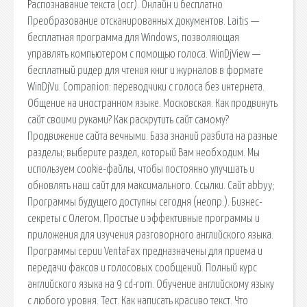
Распознавание текста (ocr). Онлайн и бесплатно
Преобразование отсканированных документов. Laitis —
бесплатная программа для Windows, позволяющая
управлять компьютером с помощью голоса. WinDjView —
бесплатный ридер для чтения книг и журналов в формате
WinDjVu. Companion: переводчики с голоса без интернета.
Общение на иностранном языке. Московская. Как продвинуть
сайт своими руками? Как раскрутить сайт самому?
Продвижение сайта вечными. База знаний разбита на разные
разделы; выберите раздел, который Вам необходим. Мы
используем cookie-файлы, чтобы постоянно улучшать и
обновлять наш сайт для максимального. Ссылки. Сайт abbyy;
Программы будущего доступны сегодня (неопр.). Бизнес-
секреты с Олегом. Простые и эффективные программы и
приложения для изучения разговорного английского языка.
Программы серии VentaFax предназначены для приема и
передачи факсов и голосовых сообщений. Полный курс
английского языка на 9 cd-rom. Обучение английскому языку
с любого уровня. Тест. Как написать красиво текст. Что