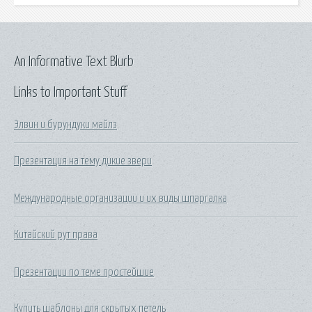
An Informative Text Blurb
Links to Important Stuff
Элвин и бурундуки майлз
Презентация на тему дикие звери
Международные организации и их виды шпаргалка
Китайский рут права
Презентации по теме простейшие
Купить шаблоны для скрытых петель