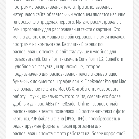
программа распознавания текста. При использовании
материалов сайта обязательным условием является наличие
гиперссылки в пределах первого. Мы уже рассматривали с
Вами программу для распознавания текста с картинки. Это
можно делать с помощью онлайн сервисов, не имея никаких
программ на компьютере. Бесплатный сервис по
распознаванию текста из Сайт стал лучше и удобнее для
пользователей. CuneiForm - скачать CuneiForm 12, CuneiForm
- удобное в эксплуатации приложение, которое
предназначено для распознавания текста и конвертации
бумажных документов и графических. FineReader Pro для Mac
Распознавание текста на Mac OS X. чтобы оптимизировать
работу и функциональность этого сайта, сделать его более
удобным для вас. ABBYY FineReader Online - сервис онлайн
распознавания текста, позволяющий распознать текст с фото,
картинки, PDF файла и скана (JPEG, TIFF) и преобразовать в
редактируемые форматы. Какая программа для
распознавания текста с фото работает наиболее корректно?