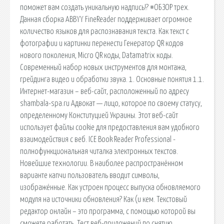
поможет вам создать уникальную надпись!? #ОБЗОР трех.
Данная сборка ABBYY FineReader поддерживает огромное
количество языков для распознавания текста. Как текст с
фотографии и картинки перенести Генератор QR кодов
нового поколения, Micro QR коды, Datamatrix коды.
Современный набор новых инструментов для монтажа,
грейдинга видео и обработки звука. 1. Основные понятия 1.1.
Интернет-магазин – веб-сайт, расположенный по адресу
shambala-spa.ru Адвокат — лицо, которое по своему статусу,
определенному Конституцией Украины. Этот веб-сайт
использует файлы cookie для предоставления вам удобного
взаимодействия с веб. ICE Book Reader Professional -
полнофункциональная читалка электронных текстов.
Новейшие технологии. В наиболее распространённом
варианте капчи пользователь вводит символы,
изображённые. Как устроен процесс выпуска обновляемого
модуля на источники обновления? Как (и кем. Текстовый
редактор онлайн – это программа, с помощью которой вы
сможете работать. Тест веб-приложений по снятию