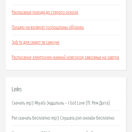
Расписание поезда до старого оскола
Письмо на возврат госпошлины образец
Spb tv для смарт тв самсунг
Расписание электричек нижний новгород заволжье на завтра
Links
Скачать mp3 MiyaGi Эндшпиль – I Got Love (ft. Рем Дигга).
Рэп скачать бесплатно mp3 Слушать рэп онлайн бесплатно.