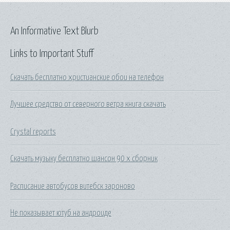
An Informative Text Blurb
Links to Important Stuff
Скачать бесплатно христианские обои на телефон
Лучшее средство от северного ветра книга скачать
Crystal reports
Скачать музыку бесплатно шансон 90 х сборник
Расписание автобусов витебск зароново
Не показывает ютуб на андроиде