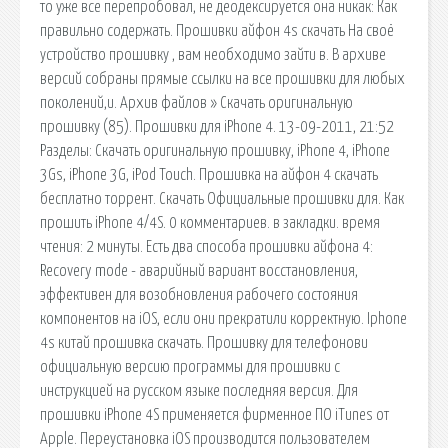
то уже все перепробовал, не деодексируется она никак: Как
правильно содержать. Прошивки айфон 4s скачать На своё
устройство прошивку , вам необходимо зайти в. В архиве
версий собраны прямые ссылки на все прошивки для любых
поколений,и. Архив файлов » Скачать оригинальную
прошивку (85). Прошивки для iPhone 4. 13-09-2011, 21:52
Разделы: Скачать оригинальную прошивку, iPhone 4, iPhone
3Gs, iPhone 3G, iPod Touch. Прошивка на айфон 4 скачать
бесплатно торрент. Скачать Официальные прошивки для. Как
прошить iPhone 4/4S. 0 комментариев. в закладки. время
чтения: 2 минуты. Есть два способа прошивки айфона 4:
Recovery mode - аварийный вариант восстановления,
эффективен для возобновления рабочего состояния
компонентов на iOS, если они прекратили корректную. Iphone
4s китай прошивка скачать. Прошивку для телефонови
официальную версию программы для прошивки с
инструкцией на русском языке последняя версия. Для
прошивки iPhone 4S применяется фирменное ПО iTunes от
Apple. Переустановка iOS производится пользователем