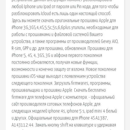
любой Iphone или Ipad от пароля или Pin кода, для того чтобы
разблокировать Icloud есть лишь один настоящий способ.
Здесь вы можете скачать оригинальные прошивки Apple для
iPhone 3G,3GS,4,4S,5,5c,5s,6,6plus утилиты, необходимые для
работы с прошивками и файловой системой Вашего
устройства, а также программы от производителей Gevey AIO,
R-sim, GPP и др. для прошивки, обновления. Прошивки для
iPhone 5, 4S, 4, 3GS, 3G и айфона первого поколения
постоянно обновляются, получая новые функции,
возможности и конечно защиту от взлома. Новое поколение
прошивки iOS чаще выходит с появлением устройства
следующего поколения. Загрузить firmwares, программы,
прошивальщики и прошивки Apple. Скачать бесплатно
firmware для телефона Apple с компьютера. - официальный
сайт производителя сотовых телефонов Apple, для
следующих моделей iphone 4s, iphone 5 s, ipad mini 4 белый
и других. Официальные прошивки для iPhone 4S A1387,
A143112:44. Зажать кнопку shift на клавиатуре и удерживая