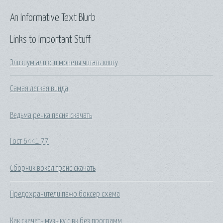
An Informative Text Blurb
Links to Important Stuff
Элизиум аликс и монеты читать книгу
Самая легкая винда
Ведьма речка песня скачать
Гост 6441 77
Сборник вокал транс скачать
Предохранители пежо боксер схема
Как скачать музыку с вк без программ