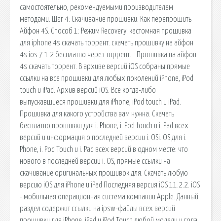
самостоятельно, рекомендуемыми производителем
методами. Шаг 4: Скачивание прошивки. Как перепрошить
Айфон 4S. Способ 1: Режим Recovery. кастомная прошивка
для iphone 4s скачать торрент. скачать прошивку на айфон
4s ios 7 1 2 бесплатно через торрент. - Прошивка на айфон
4s скачать торрент. В архиве версий iOS собраны прямые
ссылки на все прошивки для любых поколений iPhone, iPod
touch и iPad. Архив версий iOS. Все когда-либо
выпускавшиеся прошивки для iPhone, iPod touch и iPad.
Прошивка для какого устройства вам нужна. Скачать
бесплатно прошивки для i. Phone, i. Pod touch и i. Pad всех
версий и информация о последней версии i. OSi. OS для i.
Phone, i. Pod Touch и i. Pad всех версий в одном месте: что
нового в последней версии i. OS, прямые ссылки на
скачивание оригинальных прошивок для. Скачать любую
версию iOS для iPhone и iPad Последняя версия iOS 11.2.2. iOS
- мобильная операционная система компании Apple. Данный
раздел содержит ссылки на ipsw-файлы всех версий
прошивки для iPhone, iPad и iPod Touch любой модели и года