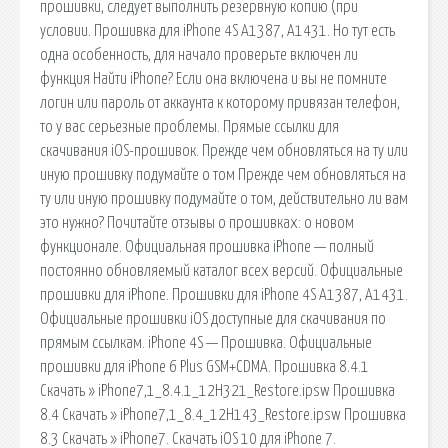
прошивки, следует выполнить резервную копию (при
условии. Прошивка для iPhone 4S A1387, A1431. Но тут есть
одна особенность, для начало проверьте включен ли
функция Найти iPhone? Если она включена и вы не помните
логин или пароль от аккаунта к которому привязан телефон,
то у вас серьезные проблемы. Прямые ссылки для
скачивания iOS-прошивок. Прежде чем обновляться на ту или
иную прошивку подумайте о том Прежде чем обновляться на
ту или иную прошивку подумайте о том, действительно ли вам
это нужно? Почитайте отзывы о прошивках: о новом
функционале. Официальная прошивка iPhone — полный
постоянно обновляемый каталог всех версий. Официальные
прошивки для iPhone. Прошивки для iPhone 4S A1387, A1431.
Официальные прошивки iOS доступные для скачивания по
прямым ссылкам. iPhone 4S — Прошивка. Официальные
прошивки для iPhone 6 Plus GSM+CDMA. Прошивка 8.4.1
Скачать » iPhone7,1_8.4.1_12H321_Restore.ipsw Прошивка
8.4 Скачать » iPhone7,1_8.4_12H143_Restore.ipsw Прошивка
8.3 Скачать » iPhone7. Скачать iOS 10 для iPhone 7.