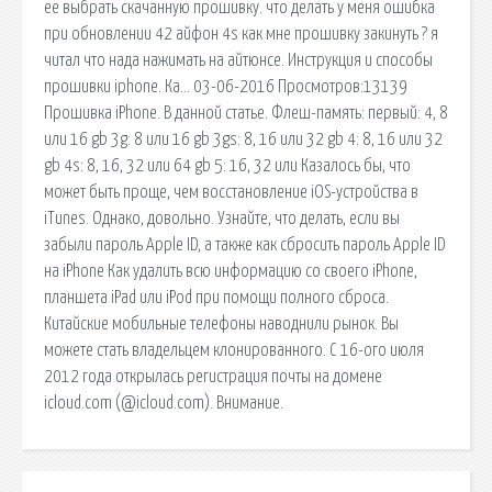
ее выбрать скачанную прошивку. что делать у меня ошибка
при обновлении 42 айфон 4s как мне прошивку закинуть ? я
читал что нада нажимать на айтюнсе. Инструкция и способы
прошивки iphone. Ка… 03-06-2016 Просмотров:13139
Прошивка iPhone. В данной статье. Флеш-память: первый: 4, 8
или 16 gb 3g: 8 или 16 gb 3gs: 8, 16 или 32 gb 4: 8, 16 или 32
gb 4s: 8, 16, 32 или 64 gb 5: 16, 32 или Казалось бы, что
может быть проще, чем восстановление iOS-устройства в
iTunes. Однако, довольно. Узнайте, что делать, если вы
забыли пароль Apple ID, а также как сбросить пароль Apple ID
на iPhone Как удалить всю информацию со своего iPhone,
планшета iPad или iPod при помощи полного сброса.
Китайские мобильные телефоны наводнили рынок. Вы
можете стать владельцем клонированного. C 16-ого июля
2012 года открылась регистрация почты на домене
icloud.com (@icloud.com). Внимание.