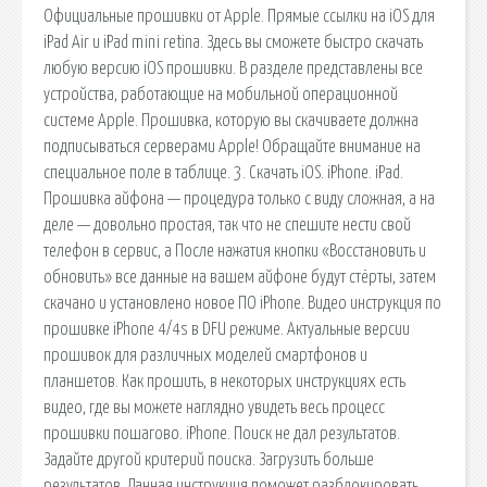
Официальные прошивки от Apple. Прямые ссылки на iOS для
iPad Air и iPad mini retina. Здесь вы сможете быстро скачать
любую версию iOS прошивки. В разделе представлены все
устройства, работающие на мобильной операционной
системе Apple. Прошивка, которую вы скачиваете должна
подписываться серверами Apple! Обращайте внимание на
специальное поле в таблице. 3. Скачать iOS. iPhone. iPad.
Прошивка айфона — процедура только с виду сложная, а на
деле — довольно простая, так что не спешите нести свой
телефон в сервис, а После нажатия кнопки «Восстановить и
обновить» все данные на вашем айфоне будут стёрты, затем
скачано и установлено новое ПО iPhone. Видео инструкция по
прошивке iPhone 4/4s в DFU режиме. Актуальные версии
прошивок для различных моделей смартфонов и
планшетов. Как прошить, в некоторых инструкциях есть
видео, где вы можете наглядно увидеть весь процесс
прошивки пошагово. iPhone. Поиск не дал результатов.
Задайте другой критерий поиска. Загрузить больше
результатов. Данная инструкция поможет разблокировать