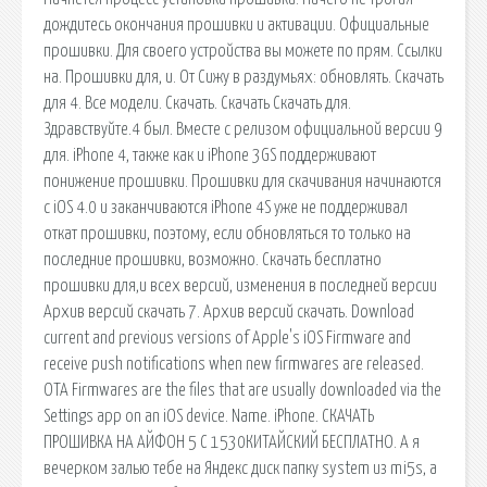
дождитесь окончания прошивки и активации. Официальные
прошивки. Для своего устройства вы можете по прям. Ссылки
на. Прошивки для, и. От Сижу в раздумьях: обновлять. Скачать
для 4. Все модели. Скачать. Скачать Скачать для.
Здравствуйте.4 был. Вместе с релизом официальной версии 9
для. iPhone 4, также как и iPhone 3GS поддерживают
понижение прошивки. Прошивки для скачивания начинаются
с iOS 4.0 и заканчиваются iPhone 4S уже не поддерживал
откат прошивки, поэтому, если обновляться то только на
последние прошивки, возможно. Скачать бесплатно
прошивки для,и всех версий, изменения в последней версии
Архив версий скачать 7. Архив версий скачать. Download
current and previous versions of Apple's iOS Firmware and
receive push notifications when new firmwares are released.
OTA Firmwares are the files that are usually downloaded via the
Settings app on an iOS device. Name. iPhone. СКАЧАТЬ
ПРОШИВКА НА АЙФОН 5 С 1530КИТАЙСКИЙ БЕСПЛАТНО. А я
вечерком залью тебе на Яндекс диск папку system из mi5s, а