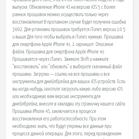
выпуска. Обновление iPhone 4S на версию iOS 5 с более
ранних прошивок можно осуществить только через
восстановление! В противном случае будет получена ошибка
3002. Для установки прошивок требуется iTunes версии 10.5
и выше Для того чтобы выбрать в iTunes нужную. Прошивка
для смартфона Apple iPhone 4s. 1 скриншот. Описание
файла. Прошивка для смартфона Apple iPhone 4s.
Прошивается через iTunes. Зажмите Shift и нажмите
"восстановить" или "обновить" и выберите скачанный файл
прошивки. Загрузки — ссылки на все прошивки и все
инструменты для джейлбрейка для ваших iOS устройств. Если
вы когда-нибудь захотите загрузить какую-либо версию iOS
или необходимую вам версию инструмента для
джейлбрейка, внесите в закладки эту страничку нашего сайта.
Прошивка iPhone 4S, заключается в процессе
восстановления его работоспособности. При этом
необходимо знать, что будут утеряны все данные при
процессе данной операции. Для этого, перед проведением