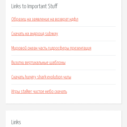
Links to Important Stuff
Образец на заявление на возврат ндфл
Скачать на андроид subway
Мировой океан часть гидросферы презентация
Визитки вертикальные шаблоны
Скачать hungry shark evolution читы
Игры stalker чистое небо скачать
Links