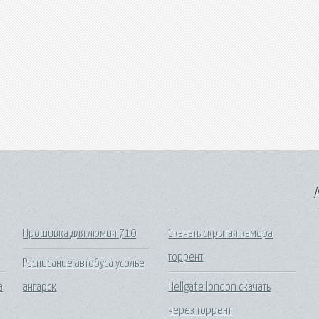
A
Прошивка для люмия 710
Скачать скрытая камера
торрент
Расписание автобуса усолье
а
ангарск
Hellgate london скачать
через торрент