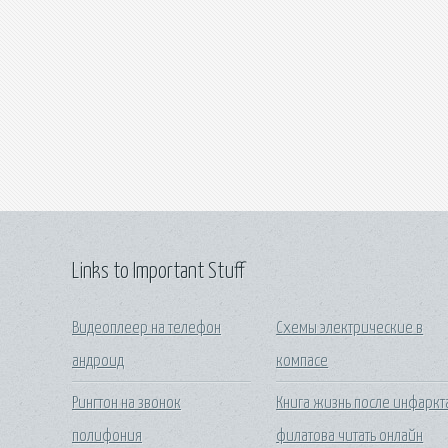
Links to Important Stuff
Видеоплеер на телефон
Схемы электрические в
андроид
компасе
Рингтон на звонок
Книга жизнь после инфаркт
полифония
филатова читать онлайн