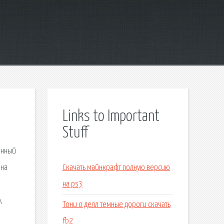
Links to Important
Stuff
анный
 на
Скачать майнкрафт полную версию
на ps3
,
Тони о делл темные дороги скачать
fb2