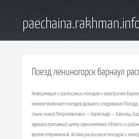
paechaina.rakhman.inf
Поезд лениногорск барнаул ра
Информация о расписании поездов и электричек Барнаул
момент включает поездов дальнего следования Поезда,
стыке линий Петропавловск — Караганда — Балхаш, Бар
административный центр одноимённых области и района
время отправления. Астана расписание поездов и электр