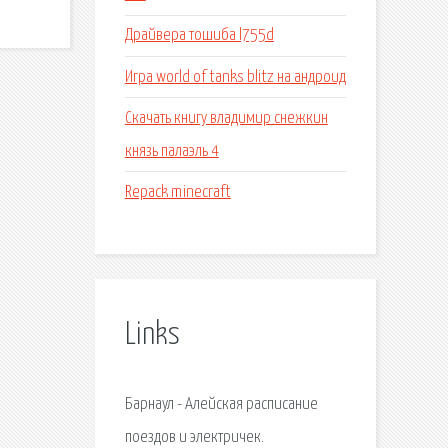
Драйвера тошиба l755d
Игра world of tanks blitz на андроид
Скачать книгу владимир снежкин
князь палаэль 4
Repack minecraft
Links
Барнаул - Алейская расписание
поездов и электричек.