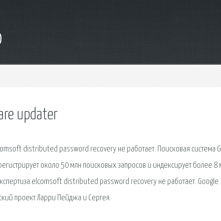
o
are updater
msoft distributed password recovery не работает. Поисковая система 
регистрирует около 50 млн поисковых запросов и индексирует более 8 
спертиза elcomsoft distributed password recovery не работает. Google
ский проект Ларри Пейджа и Сергея.