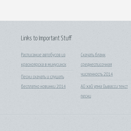
Links to Important Stuff
Расписание автобусов из
Скачать бланк
красноярска в минусинск
среднесписочная
численность 2014
Песни скачать и слушать
бесплатно новинки 2014
Ай хай улма йывасси текст
песни