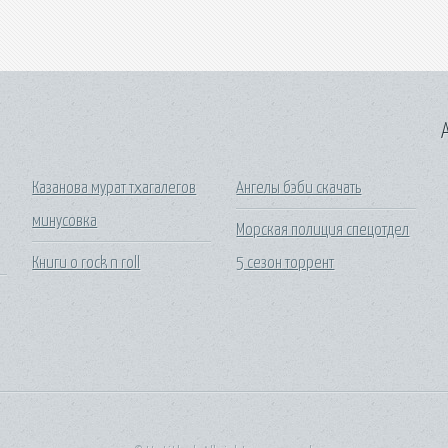
A
Казанова мурат тхагалегов
Ангелы бэби скачать
минусовка
Морская полиция спецотдел
Книги о rock n roll
5 сезон торрент