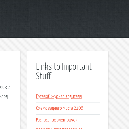
Links to Important
Stuff
Google
млрд
Путевой журнал водителя
Схема заднего моста 2106
Расписание электричек