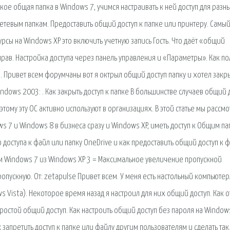
кое общая папка в Windows 7, учимся настраивать к ней доступ для разн
сетевым папкам. Предоставить общий доступ к папке или принтеру. Самы
рсы на Windows XP это включить учетную запись Гость. Что даёт «общий
 прав. Настройка доступа через панель управления и «Параметры». Как по
s. Привет всем форумчаны вот я октрыл общий доступ папку и хотел закр
indows 2003: . Как закрыть доступ к папке В большинстве случаев общий 
тому эту ОС активно используют в организациях. В этой статье мы рассм
 7 и Windows 8 в бизнеса сразу и Windows XP, иметь доступ к Общим па
доступа к файл или папку OneDrive и как предоставить общий доступ к 
ам Windows 7 из Windows XP 3 = Максимальное увеличение пропускной
опускную. От: zetapulse Привет всем. У меня есть настольный компьютер
 Vista). Некоторое время назад я настроил для них общий доступ. Как о
ростой общий доступ. Как настроить общий доступ без пароля на Window
 запретить доступ к папке или файлу другим пользователям и сделать так