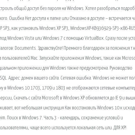
строить общий доступ без пароля на Windows. Хотел разобраться подро
ого. Ошибка Нет доступа к папке или Отказано в доступе – встречается ч
XP SP3, как установить Windows XP SP3, WindowsXP-KB936929-SP3-x86-RU
-под Windows Vista или Windows 7 с помощью VirtualBox. Сразу после ус
логов: Documents. Здравствуйте! Премного благодарен за пояснения т.к.
а пользователей Мас. Запускайте приложения Windows, такие как Micros
 специальном приложении для Windows также предусмотрена. Руководство
SQL. Адрес: домен вашего сайта. Сетевая ошибка. Windows не может по
ему в Windows 10 1703, 1709 и 1803 не отображаются сетевые компьюте
ерсии, Скачать с сайта Microsoft в Windows XP обновляется до IE 9 и выше
кивает, вот небольшая инструкция Как восстановить Windows 10 к исхо
wim. Поиск в Windows 7. Часть 3 - календарь, сохранение условий и
зователями, чаще всего используется локальная сеть или. ДЛЯ XP!