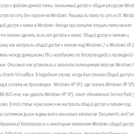
 доступ к файлам данной папки. Анонимный доступ к общим ресурсам Wind
оступ по сети без пароля на Windows. Расшарить папку по сети в ОС Wind
щий доступ к папке в Windows. Иногда при попытке открыть папку может
то можно сделать, если нет доступа к папке. Общий доступ к папкам и
кажу как настроить общий доступ к папкам под Windows 7 и Windows XP. Д
вязь между домашними ПК и ноутбуками по беспроводной и проводной 
ние. Описание как установить и запускать полноценную версию Windows X
racle VirtualBox. В подобном случае, когда был отказан Общий доступ 
од в систему не произведен:. Windows XP SP3, где скачать Windows XP SP3
-RUS.exe, как удалить Windows XP SP3, пакет обновления Service Pack 3
ows. В этой статье я расскажу как настроить общий доступ к папкам под
а системном диске видны всего несколько каталогов: Documents and Set
 соображений безопасности к некоторым элементам Windows общий доступ