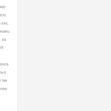
бнее
асто,
S.exe,
тановки
 эта
oft
лучить
ры в
 там.
дному