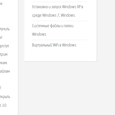
ых
Установка и запуск Windows XP в
й
среде Windows 7, Windows.
Системные файлы и папки
лучить
Windows.
ыт
Виртуальный WiFi в Windows.
доступ
отрим
пкам.
файлам
/
ткрыть
s 10.
.