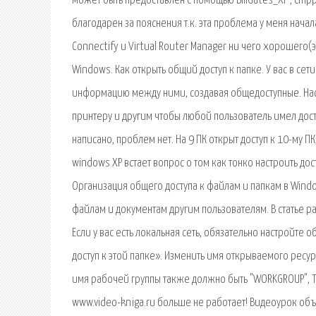
может быть предоставлен с помощью BillGates_XP , chipp
благодарен за пояснения т.к. эта проблема у меня начал
Connectify и Virtual Router Manager ни чего хорошего(э
Windows. Как открыть общий доступ к папке. У вас в с
информацию между ними, создавая общедоступные. Нас
принтеру и другим чтобы любой пользователь имел досту
написано, проблем нет. На 9 ПК открыт доступ к 10-му П
windows XP встает вопрос о том как тонко настроить до
Организация общего доступа к файлам и папкам в Windo
файлам и документам другим пользователям. В статье ра
Если у вас есть локальная сеть, обязательно настройте 
доступ к этой папке». Изменить имя открываемого ресу
имя рабочей группы также должно быть "WORKGROUP", Те
www.video-kniga.ru больше не работает! Видеоурок объ