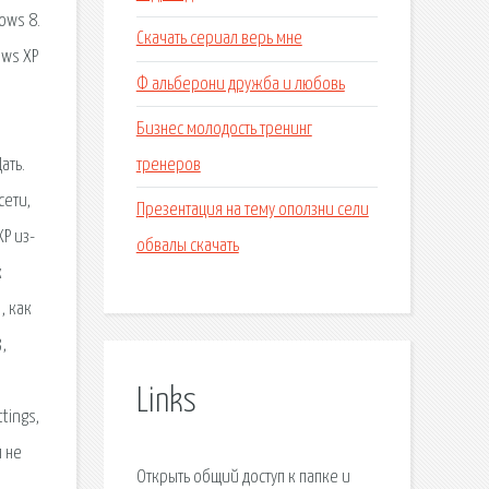
ows 8.
Скачать сериал верь мне
ows XP
Ф альберони дружба и любовь
Бизнес молодость тренинг
тренеров
ать.
сети,
Презентация на тему оползни сели
P из-
обвалы скачать
к
, как
,
Links
tings,
 не
Открыть общий доступ к папке и