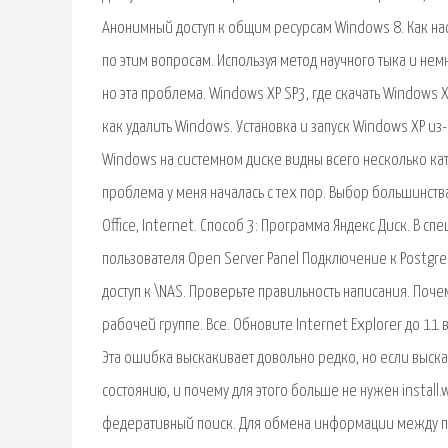
Анонимный доступ к общим ресурсам Windows 8. Как на
по этим вопросам. Используя метод научного тыка и немн
но эта проблема. Windows XP SP3, где скачать Windows 
как удалить Windows. Установка и запуск Windows XP из
Windows на системном диске видны всего несколько ката
проблема у меня началась с тех пор. Выбор большинств
Office, Internet. Способ 3: Программа Яндекс Диск. В
пользователя Open Server Panel Подключение к Postgre
доступ к \NAS. Проверьте правильность написания. Поч
рабочей группе. Все. Обновите Internet Explorer до 11 в
Эта ошибка выскакивает довольно редко, но если выска
состоянию, и почему для этого больше не нужен install.
федеративный поиск. Для обмена информации между поль