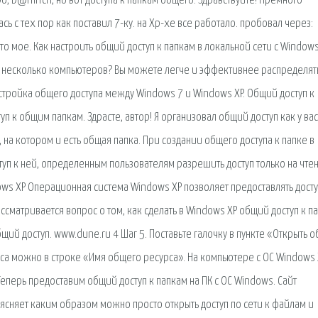
o, D@nilYcH, но вот доступа к папкам общего. Здравствуйте! Премного
ась с тех пор как поставил 7-ку. на Xp-хе все работало. пробовал через:
то мое. Как настроить общий доступ к папкам в локальной сети с Windows
ети несколько компьютеров? Вы можете легче и эффективнее распределят
тройка общего доступа между Windows 7 и Windows XP. Общий доступ к
п к общим папкам. Здрасте, автор! Я организовал общий доступ как у вас
К, на котором и есть общая папка. При создании общего доступа к папке в
ступ к ней, определенным пользователям разрешить доступ только на чте
ws XP Операционная система Windows XP позволяет предоставлять досту
ссматривается вопрос о том, как сделать в Windows XP общий доступ к п
общий доступ. www.dune.ru 4 Шаг 5. Поставьте галочку в пункте «Открыть 
рса можно в строке «Имя общего ресурса». На компьютере с ОС Windows 
перь предоставим общий доступ к папкам на ПК с ОС Windows. Сайт
ясняет каким образом можно просто открыть доступ по сети к файлам и