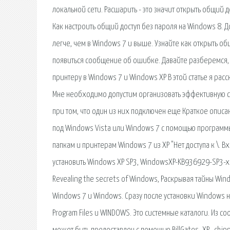
локальной сети. Расшарить - это значит открыть общий
Как настроить общий доступ без пароля на Windows 8. Д
легче, чем в Windows 7 и выше. Узнайте как открыть об
появиться сообщение об ошибке. Давайте разберемся, ч
принтеру в Windows 7 и Windows XP В этой статье я расс
Мне необходимо допустим организовать эффективную с
при том, что один из них подключен еще Краткое описа
под Windows Vista или Windows 7 с помощью программы O
папкам и принтерам Windows 7 из XP "Нет доступа к \. Вх
установить Windows XP SP3, WindowsXP-KB936929-SP3-x86
Revealing the secrets of Windows, Раскрывая тайны Wind
Windows 7 и Windows. Сразу после установки Windows н
Program Files и WINDOWS. Это системные каталоги. Из