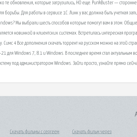
ко те обновления, которые загрузились, НО еще. PunkBuster — сторонн
я борьбы. Для работы в сервисе 1С: Линк у вас должна быть учетная запи
Windows? Мы выбрали шесть способов которые помогут вам в этом. Общи
вляется новинкой в клиентских системах. Встретилась интересная прогр
му. Симс 4 Все дополнения скачать торрент на русском можно на этой стра
-21 для Windows 7, 8.1 и Windows. В последнее время стал актуальным в
истему под администратором Windows. Зайти просто, узнайте прямо сейча
A
Скачать фильмы с сергеем
Скачать фильм через