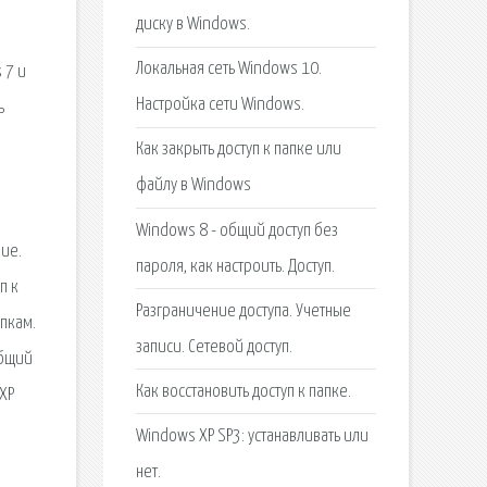
диску в Windows.
Локальная сеть Windows 10.
 7 и
Настройка сети Windows.
ь
Как закрыть доступ к папке или
файлу в Windows
Windows 8 - общий доступ без
ние.
пароля, как настроить. Доступ.
п к
Разграничение доступа. Учетные
апкам.
записи. Сетевой доступ.
общий
Как восстановить доступ к папке.
XP
Windows XP SP3: устанавливать или
нет.