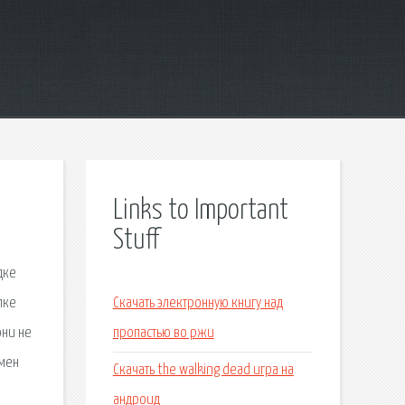
Links to Important
Stuff
дке
пке
Скачать электронную книгу над
они не
пропастью во ржи
бмен
Скачать the walking dead игра на
андроид