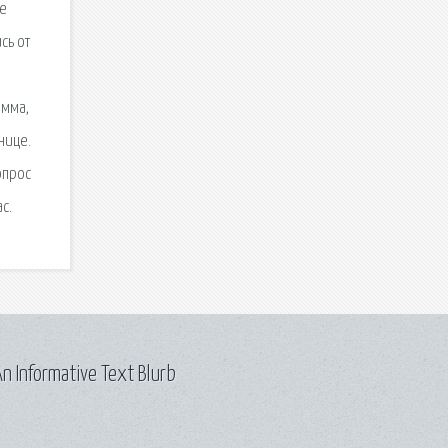
ее
сь от
е
амма,
нице.
опрос
с.
n Informative Text Blurb