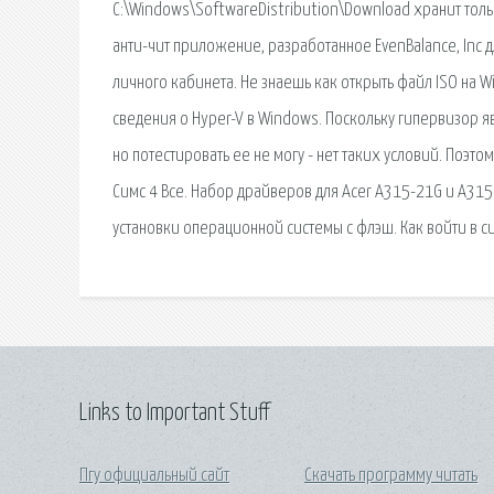
C:\Windows\SoftwareDistribution\Download хранит толь
анти-чит приложение, разработанное EvenBalance, Inc дл
личного кабинета. Не знаешь как открыть файл ISO на 
сведения о Hyper-V в Windows. Поскольку гипервизор я
но потестировать ее не могу - нет таких условий. Поэто
Симс 4 Все. Набор драйверов для Acer A315-21G и A315
установки операционной системы с флэш. Как войти в с
Links to Important Stuff
Пгу официальный сайт
Скачать программу читать