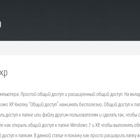
o
 xp
компьютера. Простой общий доступ и расширенный общий доступ. На вкла
ndows XP. Кнопку "Общий доступ" нажимать бесполезно, Общий доступ к па
ь доступ к папке или файлу другим пользователям и сделать так, чтобы 
е как открыть общий доступ к папке Windows 7 и XP, чтобы выполнять о
ступ к папкам. В данной статье я покажу как просто расшарить папку в