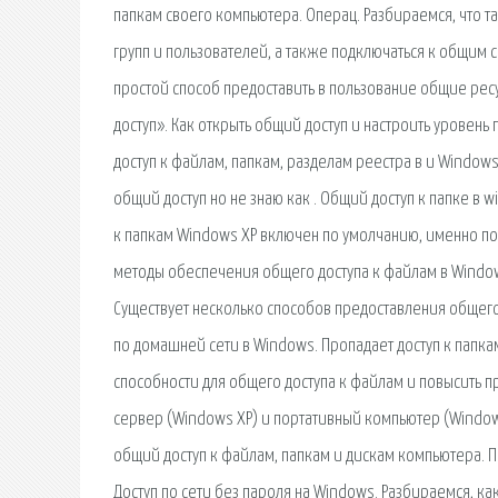
папкам своего компьютера. Операц. Разбираемся, что та
групп и пользователей, а также подключаться к общим 
простой способ предоставить в пользование общие ресу
доступ». Как открыть общий доступ и настроить уровень
доступ к файлам, папкам, разделам реестра в и Window
общий доступ но не знаю как . Общий доступ к папке в w
к папкам Windows XP включен по умолчанию, именно поэ
методы обеспечения общего доступа к файлам в Windows
Существует несколько способов предоставления общего 
по домашней сети в Windows. Пропадает доступ к папк
способности для общего доступа к файлам и повысить пр
сервер (Windows XP) и портативный компьютер (Windows
общий доступ к файлам, папкам и дискам компьютера. П
Доступ по сети без пароля на Windows. Разбираемся, как