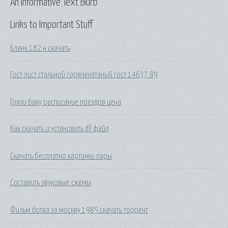
An Informative Text Blurb
Links to Important Stuff
Бланк 182 н скачать
Гост лист стальной горячекатаный гост 14637 89
Грязи баку расписание поездов цена
Как скачать и установить dll файл
Скачать бесплатно картинки пары
Составить звуковые схемы
Фильм битва за москву 1985 скачать торрент