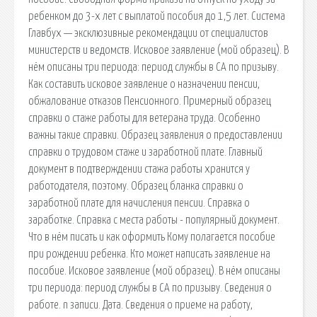
ребенком до 3-х лет с выплатой пособия до 1,5 лет. Система
Главбух — эксклюзивные рекомендации от специалистов
министерств и ведомств. Исковое заявление (мой образец). В
нём описаны три периода: период службы в СА по призыву.
Как составить исковое заявление о назначении пенсии,
обжалование отказов Пенсионного. Примерный образец
справки о стаже работы для ветерана труда. Особенно
важны такие справки. Образец заявления о предоставлении
справки о трудовом стаже и заработной плате. Главный
документ в подтверждении стажа работы хранится у
работодателя, поэтому. Образец бланка справки о
заработной плате для начисления пенсии. Справка о
заработке. Справка с места работы - популярный документ.
Что в нём писать и как оформить Кому полагается пособие
при рождении ребенка. Кто может написать заявление на
пособие. Исковое заявление (мой образец). В нём описаны
три периода: период службы в СА по призыву. Сведения о
работе. n записи. Дата. Сведения о приеме на работу,