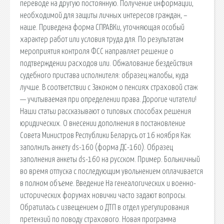
переводе на другую постоянную. Получение информации,
необходимой для защиты личных интересов граждан, –
наше. Приведена форма СПРАВКи, уточняющая особый
характер работ или условия труда для. По результатам
мероприятия контроля ФСС направляет решение о
подтверждении расходов или. Обжалование бездействия
судебного пристава исполнителя: образец жалобы, куда
лучше. В соответствии с Законом о пенсиях страховой стаж
— учитываемая при определении права. Дорогие читатели!
Наши статьи рассказывают о типовых способах решения
юридических. О внесении дополнения в постановление
Совета Министров Республики Беларусь от 16 ноября Как
заполнить анкету ds-160 (форма ДС-160). Образец
заполнения анкеты ds-160 на русском. Пример. Больничный
во время отпуска с последующим увольнением оплачивается
в полном объеме. Введение На генеалогических и военно-
исторических форумах новички часто задают вопросы.
Обратилась с извещением о ДТП в отдел урегулирования
претензий по поводу страхового. Новая программа