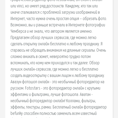
или vinci, но имеет ряд достоинств. Каждому, кто так или
иначе сталкивался с проблемой загрузки изображений в
Интернет, часто нужна очень простая опция – обрезать фото.
Возможно, вы и раньше встречали в Интернете фотографии
Чемберса и не знали, что автором является именно.
Предлагаем обзор лучших сервисов, где можно легко
сделать открытку онлайн бесплатно к любому празднику. Я
стараюсь не обращать внимания на длинные сериалы. Очень
сложно вникать в сюжет, невероятно трудно потом
вспоминать, кто кому кем приходится и так далее. Обзор
лучших онлайн-сервисов, где можно легко и бесплатно
создать видеооткрытку с вашим лицом к любому празднику.
Авазун фотошоп онлайн - это необычный фоторедактор на
русском. Fotostars - это фоторедактор онлайн с крутыми
эффектами и фильтрами, лучше фотошопа. Аватан -
необычный фоторедактор онлайн! Коллажи, фильтры,
эффекты, текстуры, рамки. Бесплатный онлайн фоторедактор
befunky способен полностью заменить всем известный