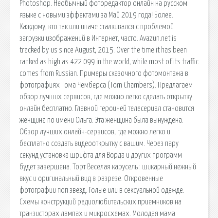
Photoshop. Необычный фоторедактор онлайн на русском
языке с новыми эффектами за Май 2019 года! Более.
Каждому, кто так или иначе сталкивался с проблемой
загрузки изображений в Интернет, часто. Avazun.net is
tracked by us since August, 2015. Over the time it has been
ranked as high as 422 099 in the world, while most of its traffic
comes from Russian. Примеры сказочного фотомонтажа в
фотографиях Тома Чемберса (Tom Chambers). Предлагаем
обзор лучших сервисов, где можно легко сделать открытку
онлайн бесплатно. Главной героиней телесериал становится
женщина по имени Ольга. Эта женщина была вынуждена.
Обзор лучших онлайн-сервисов, где можно легко и
бесплатно создать видеооткрытку с вашим. Через пару
секунд установка шрифта для Ворда и других программ
будет завершена. Торт Веселая карусель : шикарный нежный
вкус и оригинальный вид в разрезе. Откровенные
фотографии поп звезд. Голые или в сексуальной одежде.
Схемы конструкций радиолюбительских приемников на
транзисторах лампах и микросхемах. Молодая мама