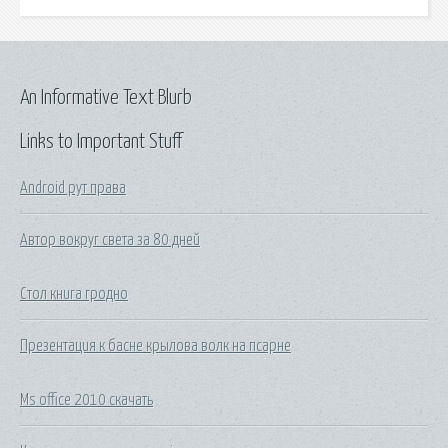
An Informative Text Blurb
Links to Important Stuff
Android рут права
Автор вокруг света за 80 дней
Стол книга гродно
Презентация к басне крылова волк на псарне
Ms office 2010 скачать