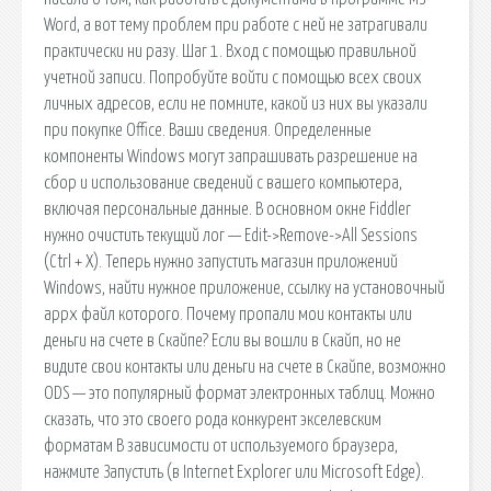
Word, а вот тему проблем при работе с ней не затрагивали
практически ни разу. Шаг 1. Вход с помощью правильной
учетной записи. Попробуйте войти с помощью всех своих
личных адресов, если не помните, какой из них вы указали
при покупке Office. Ваши сведения. Определенные
компоненты Windows могут запрашивать разрешение на
сбор и использование сведений с вашего компьютера,
включая персональные данные. В основном окне Fiddler
нужно очистить текущий лог — Edit->Remove->All Sessions
(Ctrl + X). Теперь нужно запустить магазин приложений
Windows, найти нужное приложение, ссылку на установочный
appx файл которого. Почему пропали мои контакты или
деньги на счете в Скайпе? Если вы вошли в Скайп, но не
видите свои контакты или деньги на счете в Скайпе, возможно
ODS — это популярный формат электронных таблиц. Можно
сказать, что это своего рода конкурент экселевским
форматам В зависимости от используемого браузера,
нажмите Запустить (в Internet Explorer или Microsoft Edge).