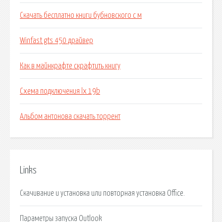
Скачать бесплатно книги бубновского с м
Winfast gts 450 драйвер
Как в майнкрафте скрафтить книгу
Схема подключения lx 19b
Альбом антонова скачать торрент
Links
Скачивание и установка или повторная установка Office.
Параметры запуска Outlook