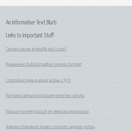
An Informative Text Blurb
Links to Important Stuff
Скачать песню gramatik east coast
Лукьяненко библиография скачать торрент
Спокойный день в конце войны 1970
Картинки цветы в хорошем качестве скачать
Паршин почему россия не америка аудиокнига
Административное право и процесс журнал читать