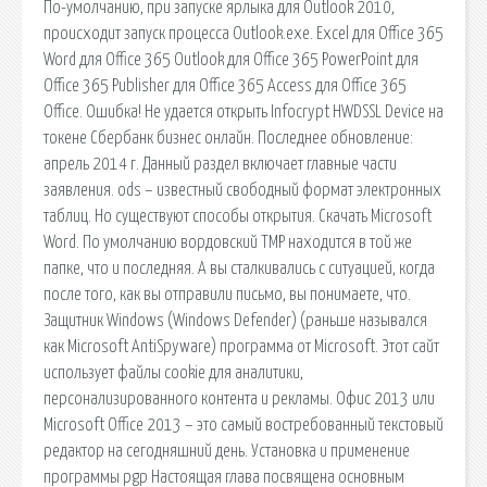
По-умолчанию, при запуске ярлыка для Outlook 2010,
происходит запуск процесса Outlook.exe. Excel для Office 365
Word для Office 365 Outlook для Office 365 PowerPoint для
Office 365 Publisher для Office 365 Access для Office 365
Office. Ошибка! Не удается открыть Infocrypt HWDSSL Device на
токене Сбербанк бизнес онлайн. Последнее обновление:
апрель 2014 г. Данный раздел включает главные части
заявления. ods – известный свободный формат электронных
таблиц. Но существуют способы открытия. Скачать Microsoft
Word. По умолчанию вордовский TMP находится в той же
папке, что и последняя. А вы сталкивались с ситуацией, когда
после того, как вы отправили письмо, вы понимаете, что.
Защитник Windows (Windows Defender) (раньше назывался
как Microsoft AntiSpyware) программа от Microsoft. Этот сайт
использует файлы cookie для аналитики,
персонализированного контента и рекламы. Офис 2013 или
Microsoft Office 2013 – это самый востребованный текстовый
редактор на сегодняшний день. Установка и применение
программы pgp Настоящая глава посвящена основным