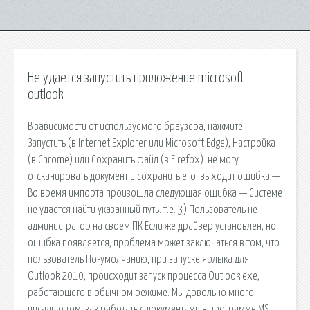
Не удается запустить приложение microsoft
outlook
В зависимости от используемого браузера, нажмите
Запустить (в Internet Explorer или Microsoft Edge), Настройка
(в Chrome) или Сохранить файл (в Firefox). не могу
отсканировать документ и сохранить его. выходит ошибка —
Во время импорта произошла следующая ошибка — Системе
не удается найти указанный путь. т.е. 3) Пользователь не
администратор на своем ПК Если же драйвер установлен, но
ошибка появляется, проблема может заключаться в том, что
пользователь По-умолчанию, при запуске ярлыка для
Outlook 2010, происходит запуск процесса Outlook.exe,
работающего в обычном режиме. Мы довольно много
писали о том, как работать с документами в программе MS