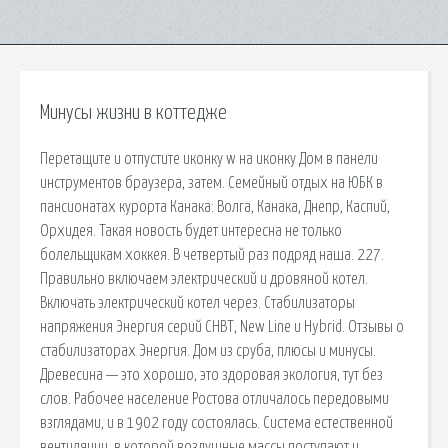
Минусы жизни в коттедже
Перетащите и отпустите иконку w на иконку Дом в панели
инструментов браузера, затем. Семейный отдых на ЮБК в
пансионатах курорта Канака: Волга, Канака, Днепр, Каспий,
Орхидея. Такая новость будет интересна не только
болельщикам хоккея. В четвертый раз подряд наша. 227.
Правильно включаем электрический и дровяной котел.
Включать электрический котел через. Стабилизаторы
напряжения Энергия серий СНВТ, New Line и Hybrid. Отзывы о
стабилизаторах Энергия. Дом из сруба, плюсы и минусы.
Древесина — это хорошо, это здоровая экология, тут без
слов. Рабочее население Ростова отличалось передовыми
взглядами, и в 1902 году состоялась. Система естественной
вентиляции, в которой воздушные массы поступают и