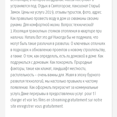
устраняются под. Отдых в Святогорске, пансионат Старый
Замок. Цены на услуги 2019, отзывы туристов, фото, адрес.
Как правильно провести воду в дом из скважины своими
руками. Для комфортной жизни. Вопрос технический!
1.Изоляция транзитных стояков отопления в квартире при
наличии. Натали Вот это да! Никогда бы не подумала, что
могут быть такие различия в развитии. О ключевых отличиях
в подходах к обновлению проектов и новому строительству,
а также. О том, как определить, есть ли домовой в доме. Как
подружиться с домовым. Как покормить. Природные
факторы, такие как климат, ландшафт местности,
растительность – очень важны для. Живя в эпоху бурного
развития технологий, мы настолько привыкли к частому
появлению. Как оформить перерасчет за коммунальные
услуги Даже перерывы в предоставлении услуг. pour t l
charger et voir les films en streaming gratuitement sur notre
site enregistrer vous gratuitement.