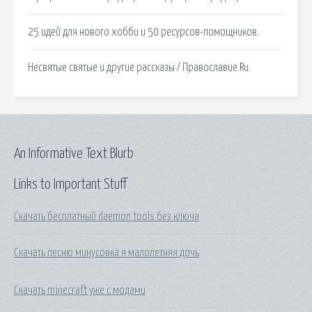
25 идей для нового хобби и 50 ресурсов-помощников.
Несвятые святые и другие рассказы / Православие.Ru.
An Informative Text Blurb
Links to Important Stuff
Скачать бесплатный daemon tools без ключа
Скачать песню минусовка я малолетняя дочь
Скачать minecraft уже с модами