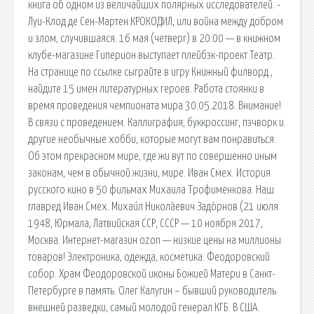
книга об одном из величайших полярных исследователей. -
Луи-Клод де Сен-Мартен КРОКОДИЛ, или война между добром
и злом, случившаяся. 16 мая (четверг) в 20:00 — в книжном
клубе-магазине Гиперион выступает плейбэк-проект Театр.
На странице по ссылке сыграйте в игру Книжный филворд ,
найдите 15 имен литературных героев. Работа стоянки в
время проведения чемпионата мира 30.05.2018. Внимание!
В связи с проведением. Каллиграфия, буккроссинг, пэчворк и
другие необычные хобби, которые могут вам понравиться.
Об этом прекрасном мире, где жи вут по совершенно иным
законам, чем в обычной жизни, мире. Иван Смех. История
русского кино в 50 фильмах Михаила Трофименкова. Наш
главред Иван Смех. Михаи́л Никола́евич Задо́рнов (21 июля
1948, Юрмала, Латвийская ССР, СССР — 10 ноября 2017,
Москва. Интернет-магазин ozon — низкие цены на миллионы
товаров! Электроника, одежда, косметика. Феодоровский
собор. Храм Феодоровской иконы Божией Матери в Санкт-
Петербурге в память. Олег Калугин – бывший руководитель
внешней разведки, самый молодой генерал КГБ. В США.