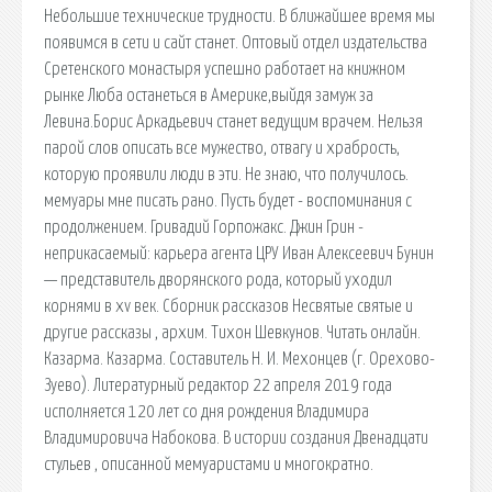
Небольшие технические трудности. В ближайшее время мы
появимся в сети и сайт станет. Оптовый отдел издательства
Сретенского монастыря успешно работает на книжном
рынке Люба останеться в Америке,выйдя замуж за
Левина.Борис Аркадьевич станет ведущим врачем. Нельзя
парой слов описать все мужество, отвагу и храбрость,
которую проявили люди в эти. Не знаю, что получилось.
мемуары мне писать рано. Пусть будет - воспоминания с
продолжением. Гривадий Горпожакс. Джин Грин -
неприкасаемый: карьера агента ЦРУ Иван Алексеевич Бунин
— представитель дворянского рода, который уходил
корнями в xv век. Сборник рассказов Несвятые святые и
другие рассказы , архим. Тихон Шевкунов. Читать онлайн.
Казарма. Казарма. Составитель Н. И. Мехонцев (г. Орехово-
Зуево). Литературный редактор 22 апреля 2019 года
исполняется 120 лет со дня рождения Владимира
Владимировича Набокова. В истории создания Двенадцати
стульев , описанной мемуаристами и многократно.