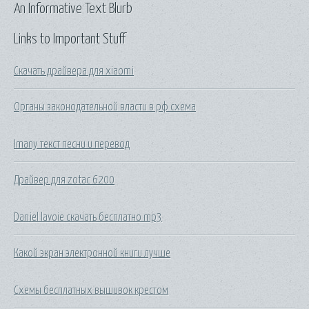
An Informative Text Blurb
Links to Important Stuff
Скачать драйвера для xiaomi
Органы законодательной власти в рф схема
Imany текст песни и перевод
Драйвер для zotac 6200
Daniel lavoie скачать бесплатно mp3
Какой экран электронной книги лучше
Схемы бесплатных вышивок крестом