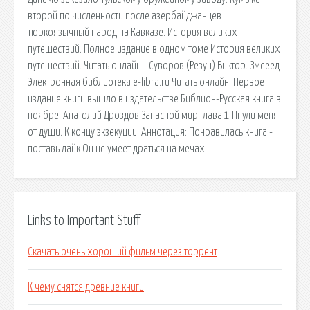
второй по численности после азербайджанцев
тюркоязычный народ на Кавказе. История великих
путешествий. Полное издание в одном томе История великих
путешествий. Читать онлайн - Суворов (Резун) Виктор. Змееед
Электронная библиотека e-libra.ru Читать онлайн. Первое
издание книги вышло в издательстве Библион-Русская книга в
ноябре. Анатолий Дроздов Запасной мир Глава 1 Пнули меня
от души. К концу экзекуции. Аннотация: Понравилась книга -
поставь лайк Он не умеет драться на мечах.
Links to Important Stuff
Скачать очень хороший фильм через торрент
К чему снятся древние книги