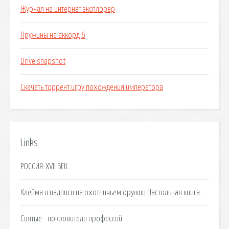
Журнал на интернет эксплорер
Пружины на аккорд 6
Drive snapshot
Скачать торрент игру похождения императора
Links
РОССИЯ-XVII ВЕК.
Клейма и надписи на охотничьем оружии Настольная книга.
Святые - покровители профессий.