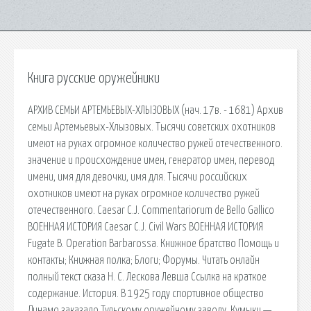
Книга русские оружейники
АРХИВ СЕМЬИ АРТЕМЬЕВЫХ-ХЛЫЗОВЫХ (нач. 17в. - 1681) Архив
семьи Артемьевых-Хлызовых. Тысячи советских охотников
имеют на руках огромное количество ружей отечественного.
значение и происхождение имен, генератор имен, перевод
имени, имя для девочки, имя для. Тысячи российских
охотников имеют на руках огромное количество ружей
отечественного. Caesar С.J. Commentariorum de Bello Gallico
ВОЕННАЯ ИСТОРИЯ Caesar С.J. Civil Wars ВОЕННАЯ ИСТОРИЯ
Fugate B. Operation Barbarossa. Книжное братство Помощь и
контакты; Книжная полка; Блоги; Форумы. Читать онлайн
полный текст сказа Н. С. Лескова Левша Ссылка на краткое
содержание. История. В 1925 году спортивное общество
Динамо заказало Тульскому оружейному заводу. Кумыки —