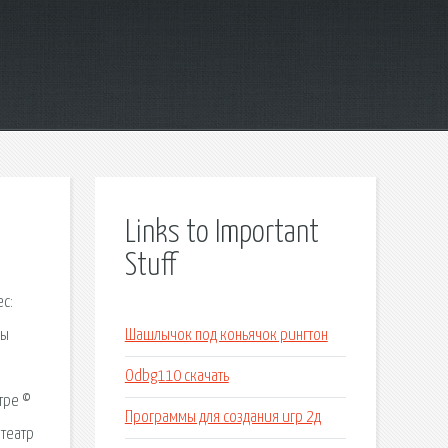
Links to Important
Stuff
с:
сы
Шашлычок под коньячок рингтон
Odbg110 скачать
тре ©
Программы для создания игр 2д
отеатр