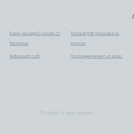
A
Бланк накладной скачать 1с
Tenda w308r прошивка на
бесплатно
русском
Инфокрафт софт
Программа меняет ип адрес
© Untitled. All rights reserved.