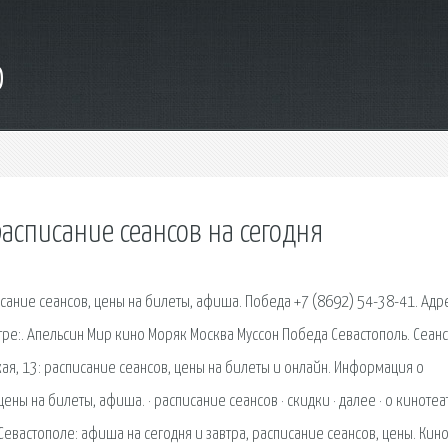
o
расписание сеансов на сегодня
ание сеансов, цены на билеты, афиша. Победа +7 (8692) 54-38-41. Адре
атре:. Апельсин Мир кино Моряк Москва Муссон Победа Севастополь. Сеан
кая, 13: расписание сеансов, цены на билеты и онлайн. Информация о
ены на билеты, афиша. · расписание сеансов · скидки · далее · о кинотеа
евастополе: афиша на сегодня и завтра, расписание сеансов, цены. Кин