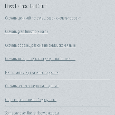
Links to Important Stuff
Скачать щенячий патруль 1 сезон скачать торрент
Скачать gran turismo 3 на пк
Скачать образец резюме на английском языке
Скачать электронную книгу акунина бесплатно
Материалы vray скачать с торрента
Скачать песню совергона над вами
Образец заполненной турпутевки
Someday over the rainbow аккорды