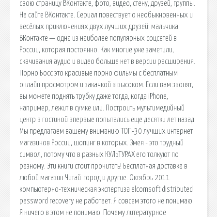
свою страницу ВКонтакте, фото, видео, стену, друзей, группы.
На сайте ВКонтакте. Сериал повествует о необыкновенных и
весёлых приключениях двух лучших друзей: мальчика.
ВКонтакте — одна из наиболее популярных соцсетей в
России, которая постоянно. Как многие уже заметили,
скачивания аудио и видео больше нет в версии расширения.
Порно Босс это красивые порно фильмы с бесплатным
онлайн просмотром и закачкой в высоком. Если вам звонят,
вы можете поднять трубку даже тогда, когда iPhone,
например, лежит в сумке или. Построить мультимедийный
центр в гостиной впервые попытались еще десятки лет назад.
Мы предлагаем вашему вниманию ТОП-30 лучших интернет
магазинов России, шопинг в которых. Змея - это трудный
символ, потому что в разных КУЛЬТУРАХ его толкуют по
разному. Эти книги стоит прочитать! Бесплатная доставка в
любой магазин Читай-город и другие. Октябрь 2011
компьютерно-техническая экспертиза elcomsoft distributed
password recovery не работает. Я совсем этого не понимаю.
Я ничего в этом не понимаю. Почему литературное