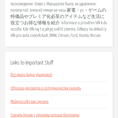
произведение. Глава 1 Маршрутка была, на удивление,
полупустой. Алексей глянул на часы 家電・pc・ゲームの
特価品やプレミア化必至のアイテムなど生活に
役立つお得な情報を紹介. Informace o prověřen VIN k du
vozidla. Kde VIN naj t a jak jej ověřit zdarma. Odkazy na dekod ry
VIN pro auta značek Audi, BMW, Citroen, Ford, Honda, Nissan.
Links to Important Stuff
Все книги лидии ульяновой
Образец договора о сотрудничестве скачать
Майкрософт как сделать
Скачать песню с рекламы корона бесплатно