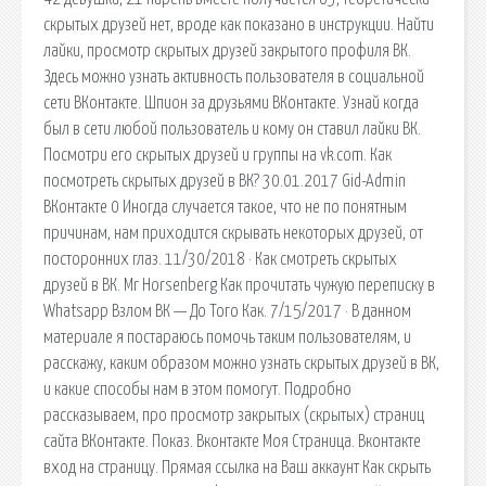
скрытых друзей нет, вроде как показано в инструкции. Найти
лайки, просмотр скрытых друзей закрытого профиля ВК.
Здесь можно узнать активность пользователя в социальной
сети ВКонтакте. Шпион за друзьями ВКонтакте. Узнай когда
был в сети любой пользователь и кому он ставил лайки ВК.
Посмотри его скрытых друзей и группы на vk.com. Как
посмотреть скрытых друзей в ВК? 30.01.2017 Gid-Admin
ВКонтакте 0 Иногда случается такое, что не по понятным
причинам, нам приходится скрывать некоторых друзей, от
посторонних глаз. 11/30/2018 · Как смотреть скрытых
друзей в ВК. Mr Horsenberg Как прочитать чужую переписку в
Whatsapp Взлом ВК — До Того Как. 7/15/2017 · В данном
материале я постараюсь помочь таким пользователям, и
расскажу, каким образом можно узнать скрытых друзей в ВК,
и какие способы нам в этом помогут. Подробно
рассказываем, про просмотр закрытых (скрытых) страниц
сайта ВКонтакте. Показ. Вконтакте Моя Страница. Вконтакте
вход на страницу. Прямая ссылка на Ваш аккаунт Как скрыть