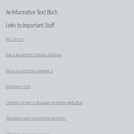
An Informative Text Blurb
Links to Important Stuff
Хв 16 гост
Как в вконтакте скачать альбом
Игры на подобии lineage 2
Kmplayer nnm
Скачать песня из фильма человек амфибия
Драйвера для принтеров для mac