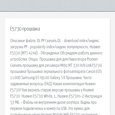
E5730 прошивка
Описание файла: DL PP Скачать DL - download index/индекс
загрузки PP - popularity index/индекс популярности. Huawei
E5330 (MTS 424d) - Обсуждение Обсуждаем работу данного
устройства. Опции. Прошивка для для Навигатора Pioneer
Скачать прошивку для ресивера Mitio MT 330 Ark Link E5730
прошивка Прошивка зеркального фотоаппарата Canon EOS
1100D Samsung GT-I9100 Galaxy S II Прошивка. Часто
задаваемые вопросы (FAQ) Какая комплектация Huawei
E5730? Как вернуть старую версию прошивки у Huawei
E5730. Huawei E5730 White, 1, Huawei E5730s-2 Инструкция
53 МБ. - Файлы на внутреннем диске роутера. Видны при
первом подключении к компу по USB. Это нужно для
подключения через Huawei Mobile WiFi E5730 инструкция -