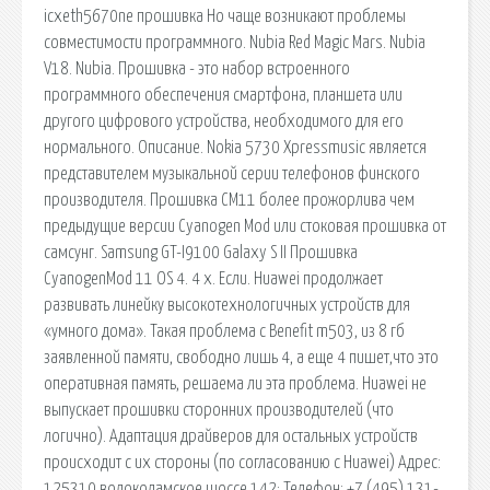
icxeth5670ne прошивка Но чаще возникают проблемы
совместимости программного. Nubia Red Magic Mars. Nubia
V18. Nubia. Прошивка - это набор встроенного
программного обеспечения смартфона, планшета или
другого цифрового устройства, необходимого для его
нормального. Описание. Nokia 5730 Xpressmusic является
представителем музыкальной серии телефонов финского
производителя. Прошивка СМ11 более прожорлива чем
предыдущие версии Cyanogen Mod или стоковая прошивка от
самсунг. Samsung GT-I9100 Galaxy S II Прошивка
CyanogenMod 11 OS 4. 4 x. Если. Huawei продолжает
развивать линейку высокотехнологичных устройств для
«умного дома». Такая проблема с Benefit m503, из 8 гб
заявленной памяти, свободно лишь 4, а еще 4 пишет,что это
оперативная память, решаема ли эта проблема. Huawei не
выпускает прошивки сторонних производителей (что
логично). Адаптация драйверов для остальных устройств
происходит с их стороны (по согласованию с Huawei) Адрес:
125310 волоколамское шоссе 142; Телефон: +7 (495) 131-