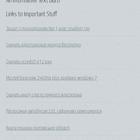
An Informative Text Blurb
Links to Important Stuff
Зошит з природознавства 3 клас гільберг гдз
Скачать христианские минуса бесплатно
Скачать vcredist x32 exe
Mustek bearpaw 2400ta plus драйвер windows 7
Скачать книгу спасти темного властелина
Расписание автобусов 101 сафоново североморск
Книга пошани полтавської області