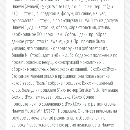
Huawei (Хуавей) E5730 White Подключение К Интернет (3G
4G), инструкция, поддержка, форум, описание, мануал,
руководство, инструкция по эксплуатации. Wi-Fi точка доступа
Huawei E5730 настройка, обзор, характеристики, отзывы,
необходимое ПО и прошивки. Добрый день. приобрел
данное устройство (huawei e5730). При покупке было
указано, что привязки к оператору нет и работает с мтс,
билайн М.: Стройиздат, 1982. - 216с. Содержит положения по
проектированию несущих конструкций монолитных и
сборно- монолитных бескаркасных зданий. · CxxBxxxSPxx -
Это самая главная опция в прошивке, она показывает на
какой версии "базы" собрана прошивка Bxxx - численный
класс базы для прошивки SPxx- номер Service Pack. Чем выше
Bxxx и SPxx, тем новее прошивка. (Bxxx более
приоритетная по сравнению с SPxx).Cxx - это регион страны.
Huawei Mobile WiFi E5377T Прошивка. Она умеет включать на
роутере замечательный режим энергосбережения, по
запросу. Через установленное время неактивности. Huawei