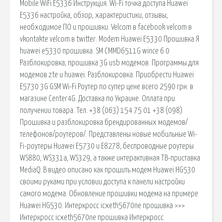
Mobile WiFi E5336 Инструкция. Wi-Fi точка доступа Huawei
E5336 настройка, обзор, характеристики, отзывы,
необходимое ПО и прошивки. Velcom в facebook velcom в
vkontakte velcom в twitter. Modem Huawei E5330 Прошивка Я
huawei e5330 прошивка. SM CMMD6511G wince 6 0
Разблокировка, прошивка 3G usb модемов. Программы для
модемов zte и huawei. Разблокировка. Приобрести Huawei
E5730 3G GSM Wi-Fi Роутер по супер цене всего 2590 грн. в
магазине Center4G. Доставка по Украине. Оплата при
получении товара. Тел. +38 (063) 154 75 01 +38 (098)
Прошивка и разблокировка брендированных модемов/
телефонов/роутеров/. Представлены новые мобильные Wi-
Fi-роутеры Huawei E5730 и E8278, беспроводные роутеры
WS880, WS331a, WS329, а также интерактивная ТВ-приставка
MediaQ. В видео описано как прошить модем Huawei HG530
своими руками при условии доступа к панели настройки
самого модема. Обновление прошивки модема на примере
Huawei HG530. Интеркросс icxeth5670ne прошивка >>>
Интеркросс icxeth5670ne прошивка Интеркросс