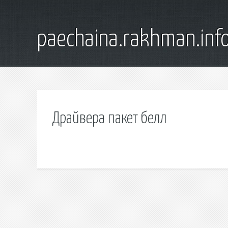
paechaina.rakhman.inf
Драйвера пакет белл