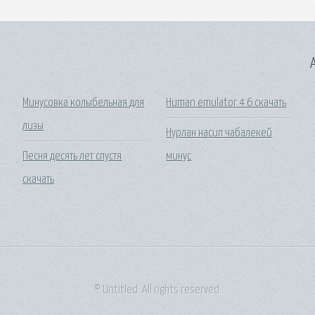
A
Минусовка колыбельная для
Human emulator 4 6 скачать
лизы
Нурлан насип чабалекей
Песня десять лет спустя
минус
скачать
© Untitled. All rights reserved.