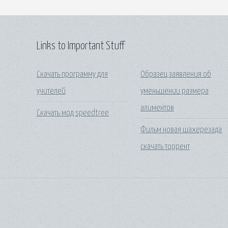
Links to Important Stuff
Скачать программу для
Образец заявления об
учителей
уменьшении размера
алиментов
Скачать мод speedtree
Фильм новая шахерезада
скачать торрент