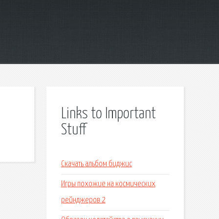
Links to Important
Stuff
Скачать альбом биджис
Игры похожие на космических
рейнджеров 2