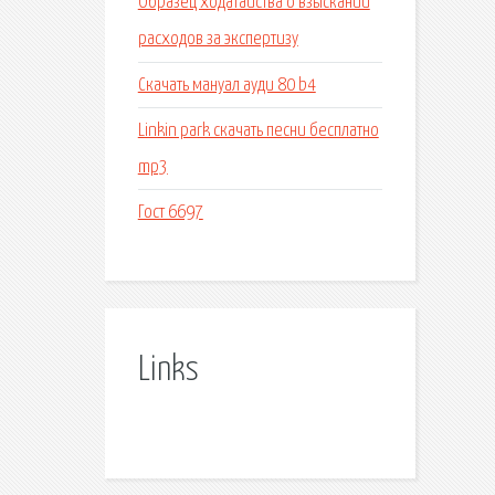
Образец ходатайства о взыскании
расходов за экспертизу
Скачать мануал ауди 80 b4
Linkin park скачать песни бесплатно
mp3
Гост 6697
Links