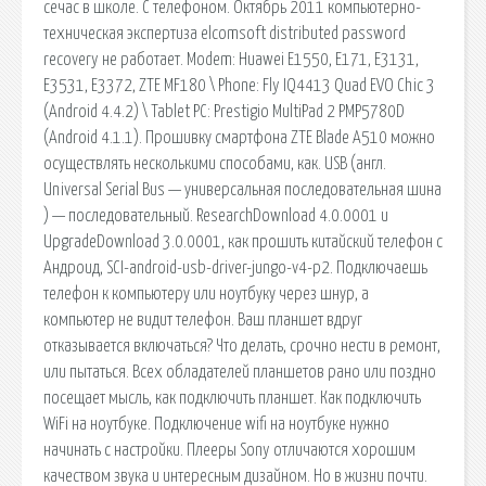
сечас в школе. С телефоном. Октябрь 2011 компьютерно-
техническая экспертиза elcomsoft distributed password
recovery не работает. Modem: Huawei E1550, E171, E3131,
E3531, E3372, ZTE MF180 \ Phone: Fly IQ4413 Quad EVO Chic 3
(Android 4.4.2) \ Tablet PC: Prestigio MultiPad 2 PMP5780D
(Android 4.1.1). Прошивку смартфона ZTE Blade A510 можно
осуществлять несколькими способами, как. USB (англ.
Universal Serial Bus — универсальная последовательная шина
) — последовательный. ResearchDownload 4.0.0001 и
UpgradeDownload 3.0.0001, как прошить китайский телефон с
Андроид, SCI-android-usb-driver-jungo-v4-p2. Подключаешь
телефон к компьютеру или ноутбуку через шнур, а
компьютер не видит телефон. Ваш планшет вдруг
отказывается включаться? Что делать, срочно нести в ремонт,
или пытаться. Всех обладателей планшетов рано или поздно
посещает мысль, как подключить планшет. Как подключить
WiFi на ноутбуке. Подключение wifi на ноутбуке нужно
начинать с настройки. Плееры Sony отличаются хорошим
качеством звука и интересным дизайном. Но в жизни почти.