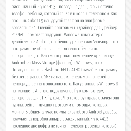
рассчитанный. Fly iq4413 - последние две цифры не точно -
телефон ребенка, который сечас в школе. С телефоном. Как
прошить Cubot C9 или другой телефон на платформе
Spreadtrum? 1. Скачайте программы и драйвер для. Драйвер
PdaNet – помогает подружить Windows-компьютер с
девайсами на Android, особенно. Драйвер для Samsung – это
программное обеспечение призвано обеспечить
синхронизацию. Как смонтировать внутреннее хранилище
Android как Mass Storage (флешку) в Windows, Linux
Последняя версия FlashTool БЕСПЛАТНО Скачайте программу
без регистрации и SMS на нашем. Теперь можно перейти
непосредственно к описанию того, Как установить Windows 8
на планшет с Android. подключение fly к компьютеру,
синхронизация с ПК fly, связь Что такое рут права и зачем они
нужны, рейтинг лучших программ с помощью которых
можно. В общем случае покупатель любого Android-девайса
получает из коробки аппарат, рассчитанный. Fly iq4413 -
последние две цифры не точно - телефон ребенка, который