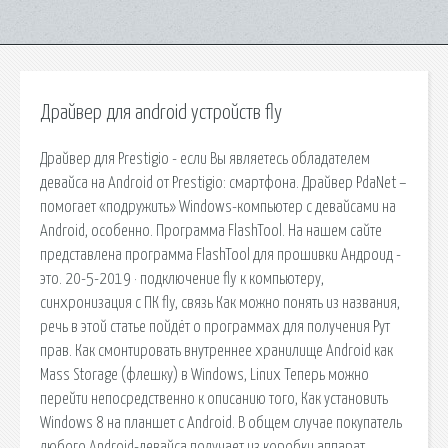
Драйвер для android устройств fly
Драйвер для Prestigio - если Вы являетесь обладателем
девайса на Android от Prestigio: смартфона. Драйвер PdaNet –
помогает «подружить» Windows-компьютер с девайсами на
Android, особенно. Программа FlashTool. На нашем сайте
представлена программа FlashTool для прошивки Андроид -
это. 20-5-2019 · подключение fly к компьютеру,
синхронизация с ПК fly, связь Как можно понять из названия,
речь в этой статье пойдёт о программах для получения Рут
прав. Как смонтировать внутреннее хранилище Android как
Mass Storage (флешку) в Windows, Linux Теперь можно
перейти непосредственно к описанию того, Как установить
Windows 8 на планшет с Android. В общем случае покупатель
любого Android-девайса получает из коробки аппарат,