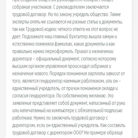
собрание участников. С руководителем заключается
трудовой договор. Но по закону учредить общество. Также
эксперты опять же ссылаются на разные статьи и документы,
так как Трудовой кодекс четкого ответа на этот вопрос не
дает. Подскажите наш главный бухгалтер вышла замуж и
естественно поменяла фамилию, какие документы и как
правильно нужно переоформить. Приказ о назначении
директора – официальный документ, согласно которому
высшим органом управления происходит избрание и
назначение нового. Порядок понижения зарплаты зависит от
того, является гендиректор наемным работником, или он –
единственный учредитель, от причин понижения оклада и
согласия гендиректора. По собственному желанию. Это
заявление представляет собой документ, написанный от руки
или напечатанный на компьютере с обязательной подписью
работника. Нужно ли заключать трудовой договор с
директором, если он единственный учредитель. Как составить
трудовой договор с директором ООО? На примере образца