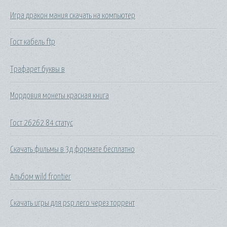
Игра дракон мания скачать на компьютер
Гост кабель ftp
Трафарет буквы в
Мордовия монеты красная книга
Гост 26262 84 статус
Скачать фильмы в 3д формате бесплатно
Альбом wild frontier
Скачать игры для psp лего через торрент