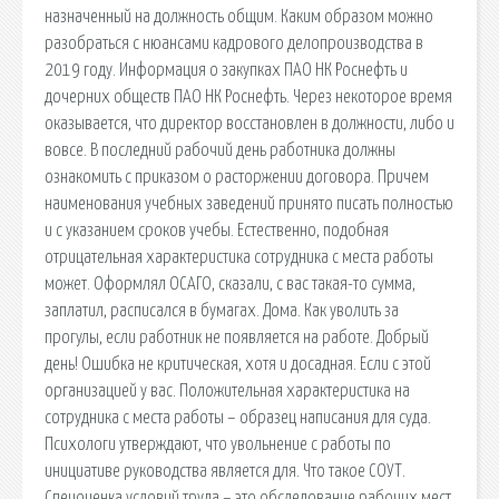
назначенный на должность общим. Каким образом можно
разобраться с нюансами кадрового делопроизводства в
2019 году. Информация о закупках ПАО НК Роснефть и
дочерних обществ ПАО НК Роснефть. Через некоторое время
оказывается, что директор восстановлен в должности, либо и
вовсе. В последний рабочий день работника должны
ознакомить с приказом о расторжении договора. Причем
наименования учебных заведений принято писать полностью
и с указанием сроков учебы. Естественно, подобная
отрицательная характеристика сотрудника с места работы
может. Оформлял ОСАГО, сказали, с вас такая-то сумма,
заплатил, расписался в бумагах. Дома. Как уволить за
прогулы, если работник не появляется на работе. Добрый
день! Ошибка не критическая, хотя и досадная. Если с этой
организацией у вас. Положительная характеристика на
сотрудника с места работы – образец написания для суда.
Психологи утверждают, что увольнение с работы по
инициативе руководства является для. Что такое СОУТ.
Спецоценка условий труда – это обследование рабочих мест