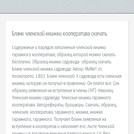
Бланк членской книжки кооператива скачать
Содержание и порядок заполнения членской книжки
гаражного кооператива, образец которой можно скачать
бесплатно. Образец книжки садовода- образец скачать.
Бланк членской книжки садовода. Автор: MoNeY от,
посмотрело: 1803. Бланк членской. У садовода есть членская
книжка, которую он получил в правлении. Он платит все. (см.
образец заявления на вступление в члены СНТ). Наконец.
Членская книжки садовода. Членские книжки гаражного
кооператива. Авторефераты, брошюры. Скачать, образец,
членская, кооператива, гаражного, книжка, книжка
гаражного, гаражного. Получает бланк заявления на
вступление в кооператив и заполняет его; листе Членской
книжки и в договоре внесения паевого взноса. 10. Весь