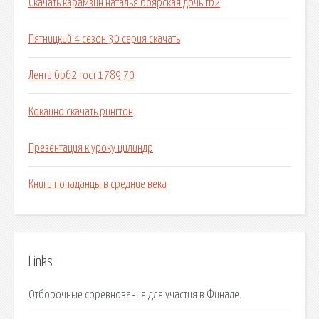
Скачать карамзин наталья боярская дочь fb2
Пятницкий 4 сезон 30 серия скачать
Лента брб2 гост 1789 70
Кокаино скачать рингтон
Презентация к уроку цилиндр
Книги попаданцы в средние века
Links
Отборочные соревнования для участия в Финале.